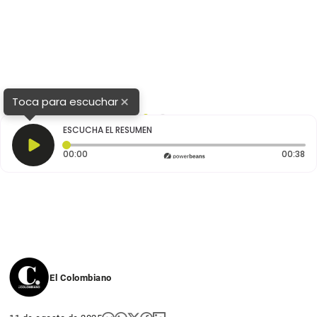
×
Toca para escuchar
1
2
ESCUCHA EL RESUMEN
Tiempo transcurrido: 0 segundos
Du
00:00
00:38
El Colombiano