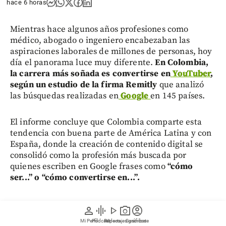
hace 6 horas
Mientras hace algunos años profesiones como
médico, abogado o ingeniero encabezaban las
aspiraciones laborales de millones de personas, hoy
día el panorama luce muy diferente.
En Colombia,
la carrera más soñada es convertirse en
YouTuber
,
según un estudio de la firma Remitly
que analizó
las búsquedas realizadas en
Google
en 145 países.
El informe concluye que Colombia comparte esta
tendencia con buena parte de América Latina y con
España, donde la creación de contenido digital se
consolidó como la profesión más buscada por
quienes escriben en Google frases como
“cómo
ser...” o “cómo convertirse en...”.
person
graphic_eq
play_arrow
photo_camera
account_circle
Mi Perfil
Pódcast
Reportajes gráficos
Videos
Suscríbete