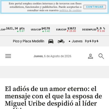
Este portal emplea cookies internas y de terceros con fines
estadísticos, funcionales y publicitarios. Puede aceptarlas o
CONTINUAR
consultar más en nuestra
politica de cookies
621,34 pts
$4178
$3672
9,9 %
2
USD/COP
EUR/COP
DESEMPLEO
PIB
Cintillo
▲ 0.67
▲ 0.42
▼ 25.00
▼ 0.30
▲
de
Pico y Placa Medellín
Jueves
3 y 6
3 y 6
indicadores
económicos
menu
person
search
Jueves
, 6 de Agosto de 2026
Colombia
El adiós de un amor eterno: el
mensaje con el que la esposa de
Miguel Uribe despidió al líder