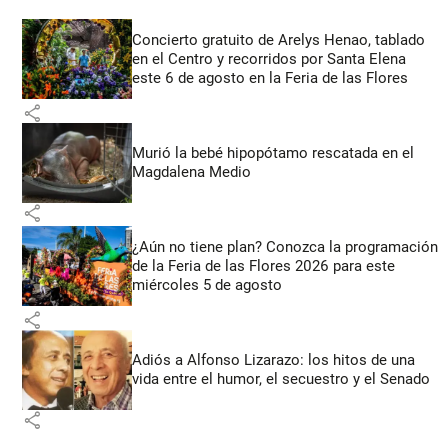
Concierto gratuito de Arelys Henao, tablado
en el Centro y recorridos por Santa Elena
este 6 de agosto en la Feria de las Flores
share
Murió la bebé hipopótamo rescatada en el
Magdalena Medio
share
¿Aún no tiene plan? Conozca la programación
de la Feria de las Flores 2026 para este
miércoles 5 de agosto
share
Adiós a Alfonso Lizarazo: los hitos de una
vida entre el humor, el secuestro y el Senado
share