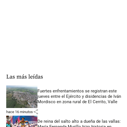
Las más leídas
Fuertes enfrentamientos se registran este
jueves entre el Ejército y disidencias de Iván
Mordisco en zona rural de El Cerrito, Valle
share
hace 16 minutos
De reina del salto alto a dueña de las vallas:
María Fernanda Murillo hizo historia en