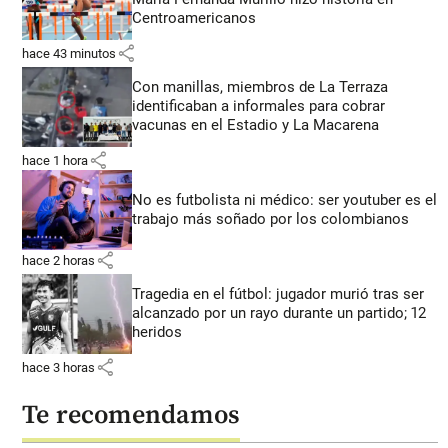
Centroamericanos
share
hace 43 minutos
Con manillas, miembros de La Terraza
identificaban a informales para cobrar
vacunas en el Estadio y La Macarena
share
hace 1 hora
No es futbolista ni médico: ser youtuber es el
trabajo más soñado por los colombianos
share
hace 2 horas
Tragedia en el fútbol: jugador murió tras ser
alcanzado por un rayo durante un partido; 12
heridos
share
hace 3 horas
Te recomendamos