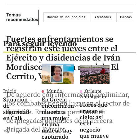
Temas
Bandas delincuenciales
Atentados
Bandas Cri
recomendados
Fuertes enfrentamientos se
Para seguir leyendo
registran este jueves entre el
Ejército y disidencias de Iván
Mordisco en zona rural de El
Cerrito, Valle
Inicio
Mundo
Oriente
De acuerdo con información preliminar,
Antioqueño
Situación
En Grecia
los combates tienen lugar en el sector de
Flores que
de
encontraron
cruzan el
Tenerife. En la zona permanecen
seguridad
muerta a
cielo: así
en Cali
una mujer
desplegadas unidades de la Tercera
es el
en una
Brigada del Ejército.
negocio
share
maleta: hay
que mueve
capturado