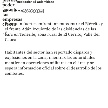
pierden
Redacción El Colombiano
poder
cuando
hace 5 horas
las
empresas
Reportan fuertes enfrentamientos entre el Ejército y
crecen
el frente Adán Izquierdo de las disidencias de las
share
Farc en Tenerife, zona rural de El Cerrito, Valle del
Cauca.
Habitantes del sector han reportado disparos y
explosiones en la zona, mientras las autoridades
mantienen operaciones militares en el área y se
espera información oficial sobre el desarrollo de los
combates.