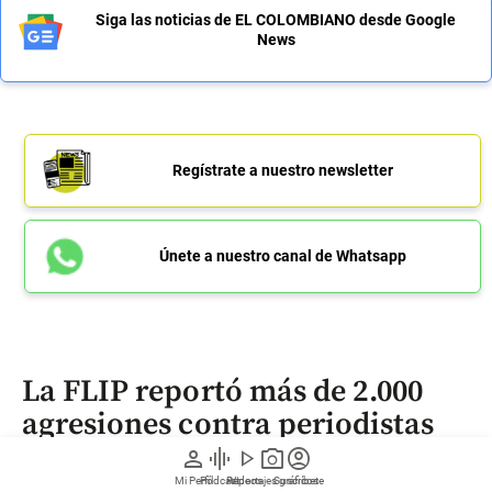
Siga las noticias de EL COLOMBIANO desde Google
News
Regístrate a nuestro newsletter
Únete a nuestro canal de Whatsapp
La FLIP reportó más de 2.000
agresiones contra periodistas
durante el gobierno de Gustavo
person
graphic_eq
play_arrow
photo_camera
account_circle
Petro
Mi Perfil
Pódcast
Reportajes gráficos
Videos
Suscríbete