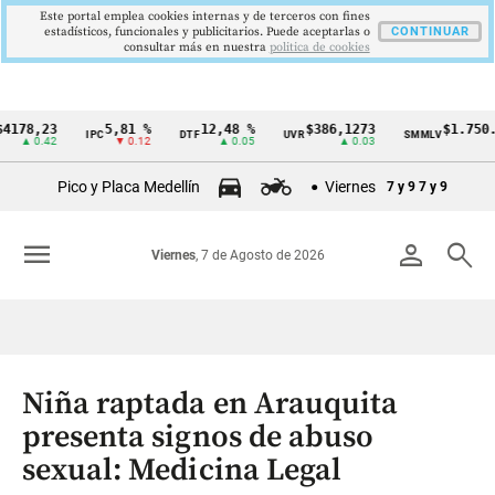
Este portal emplea cookies internas y de terceros con fines
estadísticos, funcionales y publicitarios. Puede aceptarlas o
CONTINUAR
consultar más en nuestra
politica de cookies
,23
5,81 %
12,48 %
$386,1273
$1.750.905
IPC
DTF
UVR
SMMLV
Cintillo
0.42
▼ 0.12
▲ 0.05
▲ 0.03
—
de
Pico y Placa Medellín
Viernes
7 y 9
7 y 9
indicadores
económicos
menu
person
search
Viernes
, 7 de Agosto de 2026
Colombia
Niña raptada en Arauquita
presenta signos de abuso
sexual: Medicina Legal