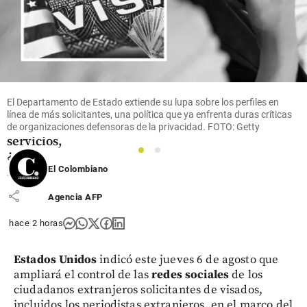
Antioquia
“Choque”
entre
Anestesiar
y Hospital
de Caldas,
Antioquia,
El Departamento de Estado extiende su lupa sobre los perfiles en
por cese
línea de más solicitantes, una política que ya enfrenta duras críticas
de
de organizaciones defensoras de la privacidad. FOTO: Getty
servicios,
¿qué
1
2
pasó?
El Colombiano
share
Agencia AFP
hace 2 horas
Estados Unidos
indicó este jueves 6 de agosto que
ampliará el control de las
redes sociales
de los
ciudadanos extranjeros solicitantes de visados,
incluidos los periodistas extranjeros, en el marco del