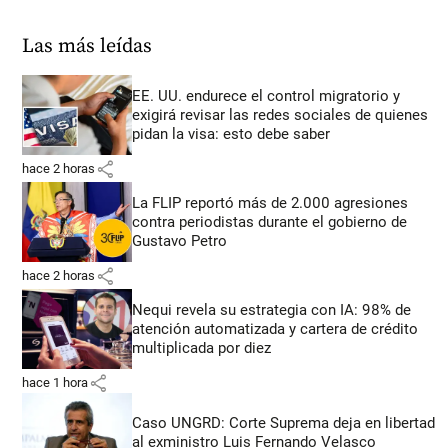
Las más leídas
EE. UU. endurece el control migratorio y
exigirá revisar las redes sociales de quienes
pidan la visa: esto debe saber
share
hace 2 horas
La FLIP reportó más de 2.000 agresiones
contra periodistas durante el gobierno de
Gustavo Petro
share
hace 2 horas
Nequi revela su estrategia con IA: 98% de
atención automatizada y cartera de crédito
multiplicada por diez
share
hace 1 hora
Caso UNGRD: Corte Suprema deja en libertad
al exministro Luis Fernando Velasco