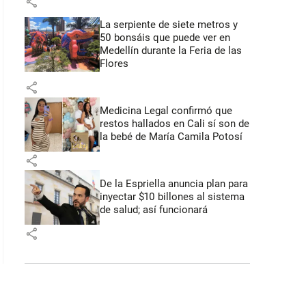
share
La serpiente de siete metros y
50 bonsáis que puede ver en
Medellín durante la Feria de las
Flores
share
Medicina Legal confirmó que
restos hallados en Cali sí son de
la bebé de María Camila Potosí
share
De la Espriella anuncia plan para
inyectar $10 billones al sistema
de salud; así funcionará
share