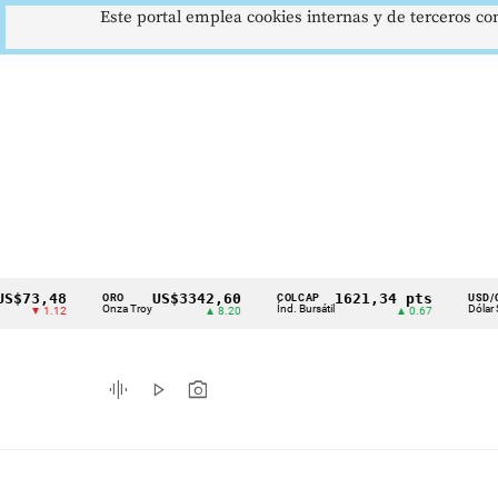
Este portal emplea cookies internas y de terceros con
,48
US$3342,60
1621,34 pts
$41
ORO
COLCAP
USD/COP
Cintillo
Onza Troy
Índ. Bursátil
Dólar Spot
1.12
▲ 8.20
▲ 0.67
▲ 0
de
indicadores
graphic_eq
play_arrow
photo_camera
económicos
Colombia