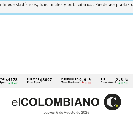
 fines estadísticos, funcionales y publicitarios. Puede aceptarlas
78
$3697
9,9 %
2,8 %
EUR/COP
DESEMPLEO
PIB
TRM
Euro Spot
Tasa Nacional
Crec. Anual
Tasa 
.42
—
▼ 0.30
▲ 0.10
Jueves
, 6 de Agosto de 2026