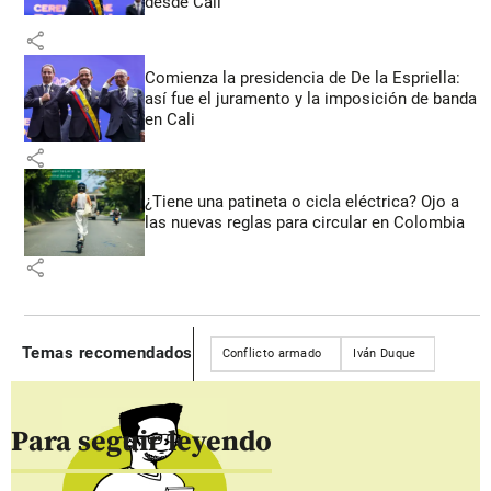
desde Cali
share
Comienza la presidencia de De la Espriella:
así fue el juramento y la imposición de banda
en Cali
share
¿Tiene una patineta o cicla eléctrica? Ojo a
las nuevas reglas para circular en Colombia
share
Temas recomendados
Conflicto armado
Iván Duque
Para seguir leyendo