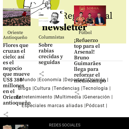
Regístrate al
newsletter
Oriente
Fútbol
Columnistas
Antioqueño
¡Refuerzo
Sobre
Flores que
top para el
rabias
cruzan el
Arsenal!
crecidas y
cielo: así
Bruno
seguidas
es el
Guimarães
negocio
llega para
share
que mueve
reforzar el
US$ 380
Mundo
Economía
Deportes
Opinión
mediocampo
millones
Blogs
Cultura
Tendencias
Tecnología
en el
share
Oriente
Entretenimiento
Multimedia
Generación
antioqueño
Especiales marcas aliadas
Pódcast
share
REDES SOCIALES