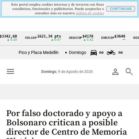
Este portal emplea cookies internas y de terceros con fines
estadísticos, funcionales y publicitarios. Puede aceptarlas o
CONTINUAR
consultar más en nuestra
politica de cookies
342,60
1621,34 pts
$4178
$3648
COLCAP
USD/COP
EUR/COP
DESEM
Cintillo
▲ 8.20
▲ 0.67
▲ 0.42
—
de
Pico y Placa Medellín
Domingo
no
no
indicadores
económicos
menu
person
search
Domingo
, 9 de Agosto de 2026
Colombia
Por falso doctorado y apoyo a
Bolsonaro critican a posible
director de Centro de Memoria