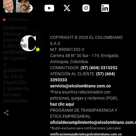
Colombia
Gobierno
Trump
COPYRIGHT © 2026 EL COLOMBIANO
anuncia
S.A.S
US$1.000
NIT: 890901352-3
millones
Carrera 48 N° 30 Sur - 119, Envigado,
de apoyo
Antioquia, Colombia.
a
CONMUTADOR:
(57) (604) 3315252
gobierno
ATENCIÓN AL CLIENTE:
(57) (604)
de De la
3393333
Espriella
servicio@elcolombiano.com.co
y promete
*Para asuntos relacionados con
revisar
peticiones, quejas y reclamos (PQR),
aranceles
haz clic aquí
PROGRAMA DE TRANSPARENCIA Y
share
ÉTICA EMPRESARIAL:
oficialdecumplimiento@elcolombiano.com.
*Buzón exclusivo para notificaciones judiciales:
notificacionesjudiciales@elcolombiano.com.co