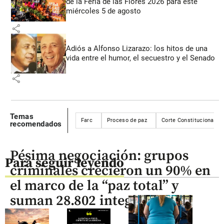
de la Feria de las Flores 2026 para este
miércoles 5 de agosto
share
Adiós a Alfonso Lizarazo: los hitos de una
vida entre el humor, el secuestro y el Senado
share
Temas
Farc
Proceso de paz
Corte Constitucional
recomendados
Pésima negociación: grupos
Para seguir leyendo
criminales crecieron un 90% en
el marco de la “paz total” y
suman 28.802 integrantes