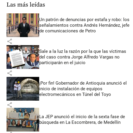
Las más leídas
Un patrón de denuncias por estafa y robo: los
señalamientos contra Andrés Hernández, jefe
de comunicaciones de Petro
share
Sale a la luz la razón por la que las víctimas
del caso contra Jorge Alfredo Vargas no
participarán en el juicio
share
¡Por fin! Gobernador de Antioquia anunció el
inicio de instalación de equipos
electromecánicos en Túnel del Toyo
share
La JEP anunció el inicio de la sexta fase de
búsqueda en La Escombrera, de Medellín