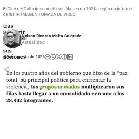
Ecopetrol
avanza en
El Clan del Golfo incrementó sus filas en un 152%, según un informe
la compra
de la FIP. IMAGEN TOMADA DE VIDEO.
de Brava
tras
adquirir
Nelson Ricardo Matta Colorado
cerca del
Actualidad
25% de
sus
acciones
05 de agosto de 2026
share
En los cuatro años del gobierno que hizo de la “paz
total” su principal política para enfrentar la
violencia,
los
grupos armados
multiplicaron sus
filas hasta llegar a un consolidado cercano a los
28.802 integrantes.