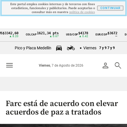
Este portal emplea cookies internas y de terceros con fines
estadísticos, funcionales y publicitarios. Puede aceptarlas o
CONTINUAR
consultar más en nuestra
politica de cookies
42,60
1621,34 pts
$4178
$3672
COLCAP
USD/COP
EUR/COP
DESEMP
Cintillo
▲ 8.20
▲ 0.67
▲ 0.42
—
de
Pico y Placa Medellín
Viernes
7 y 9
7 y 9
indicadores
económicos
menu
person
search
Viernes
, 7 de Agosto de 2026
Colombia
Farc está de acuerdo con elevar
acuerdos de paz a tratados