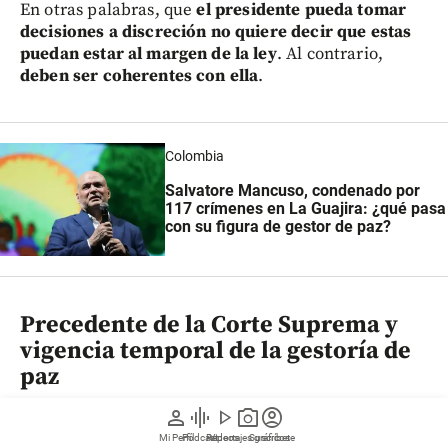
En otras palabras, que
el presidente pueda tomar
decisiones a discreción no quiere decir que estas
puedan estar al margen de la ley
. Al contrario,
deben ser coherentes con ella
.
Colombia
Salvatore Mancuso, condenado por
117 crímenes en La Guajira: ¿qué pasa
con su figura de gestor de paz?
Precedente de la Corte Suprema y
vigencia temporal de la gestoría de
paz
person
graphic_eq
play_arrow
photo_camera
account_circle
Otro tema que
recordó la determinación del
Mi Perfil
Pódcast
Reportajes gráficos
Videos
Suscríbete
Consejo de Estado
tiene que ver con la
Corte