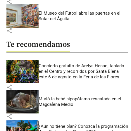
share
El Museo del Fútbol abre las puertas en el
Solar del Águila
share
Te recomendamos
Concierto gratuito de Arelys Henao, tablado
en el Centro y recorridos por Santa Elena
este 6 de agosto en la Feria de las Flores
share
Murió la bebé hipopótamo rescatada en el
Magdalena Medio
share
¿Aún no tiene plan? Conozca la programación