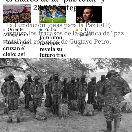
suman 28.802 integrantes
La Fundación Ideas para la Paz (FIP)
Oriente
Fútbol
Cita
expuso los fracasos de la política de “paz
Antioqueño
Textual
Jáminton
total” del gobierno de Gustavo Petro.
Flores que
Campaz
share
cruzan el
revela su
cielo: así
futuro tras
es el
brillar en
negocio
Argentina:
que mueve
“Quiero
US$ 380
salir por la
millones
puerta
en el
grande”
Oriente
antioqueño
share
share