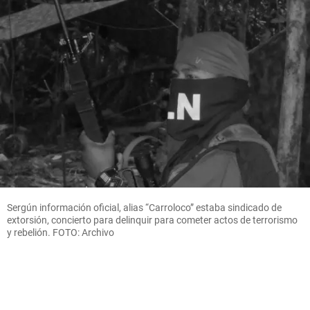
Sergún información oficial, alias “Carroloco” estaba sindicado de
extorsión, concierto para delinquir para cometer actos de terrorismo
y rebelión. FOTO: Archivo