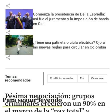
share
Comienza la presidencia de De la Espriella:
así fue el juramento y la imposición de banda
en Cali
share
¿Tiene una patineta o cicla eléctrica? Ojo a
las nuevas reglas para circular en Colombia
share
Temas
Conflicto armado
Eln
Casanare
recomendados
Pésima negociación: grupos
Para seguir leyendo
criminales crecieron un 90% en
el marco de la “paz total” y