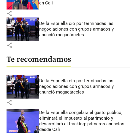
en Cali
share
De la Espriella dio por terminadas las
negociaciones con grupos armados y
anunció megacárceles
share
Te recomendamos
De la Espriella dio por terminadas las
negociaciones con grupos armados y
anunció megacárceles
share
De la Espriella congelará el gasto público,
eliminará el impuesto al patrimonio y
desarrollará el fracking: primeros anuncios
desde Cali