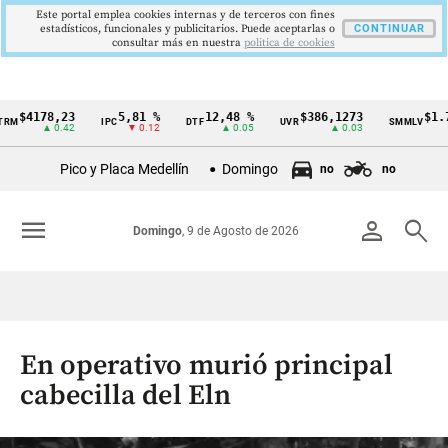
Este portal emplea cookies internas y de terceros con fines
estadísticos, funcionales y publicitarios. Puede aceptarlas o
CONTINUAR
consultar más en nuestra
politica de cookies
4178,23
5,81 %
12,48 %
$386,1273
$1.750.
IPC
DTF
UVR
SMMLV
Cintillo
▲ 0.42
▼ 0.12
▲ 0.05
▲ 0.03
de
Pico y Placa Medellín
Domingo
no
no
indicadores
económicos
menu
person
search
Domingo
, 9 de Agosto de 2026
Colombia
En operativo murió principal
cabecilla del Eln