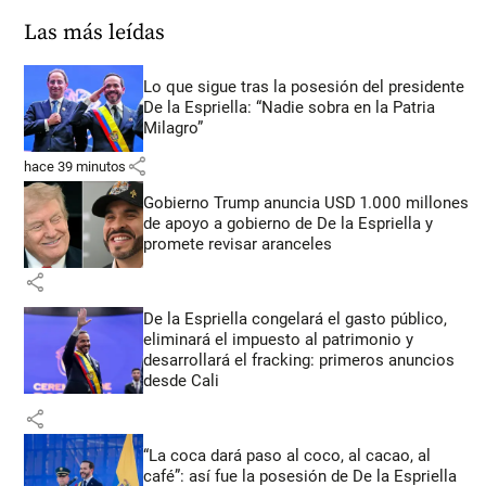
Las más leídas
Lo que sigue tras la posesión del presidente
De la Espriella: “Nadie sobra en la Patria
Milagro”
share
hace 39 minutos
Gobierno Trump anuncia USD 1.000 millones
de apoyo a gobierno de De la Espriella y
promete revisar aranceles
share
De la Espriella congelará el gasto público,
eliminará el impuesto al patrimonio y
desarrollará el fracking: primeros anuncios
desde Cali
share
“La coca dará paso al coco, al cacao, al
café”: así fue la posesión de De la Espriella