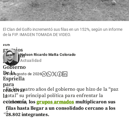
Economía
Esta es la
El Clan del Golfo incrementó sus filas en un 152%, según un informe
hoja de
de la FIP. IMAGEN TOMADA DE VIDEO.
ruta que
los
gremios
Nelson Ricardo Matta Colorado
entregan
Actualidad
al
Gobierno
De la
05 de agosto de 2026
Espriella
para
En los cuatro años del gobierno que hizo de la “paz
reactivar
total” su principal política para enfrentar la
la
economía
violencia,
los
grupos armados
multiplicaron sus
filas hasta llegar a un consolidado cercano a los
share
28.802 integrantes.