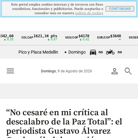
Este portal emplea cookies internas y de terceros con fines
estadísticos, funcionales y publicitarios. Puede aceptarlas o
CONTINUAR
consultar más en nuestra
politica de cookies
60
1621,34 pts
$4178
$3648
COLCAP
USD/COP
EUR/COP
DESEMPLEO
Cintillo
20
▲ 0.67
▲ 0.42
—
de
Pico y Placa Medellín
Domingo
no
no
indicadores
económicos
menu
person
search
Domingo
, 9 de Agosto de 2026
Colombia
“No cesaré en mi crítica al
descalabro de la Paz Total”: el
periodista Gustavo Álvarez