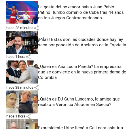
La gesta del boxeador paisa Juan Pablo
Patiño: tumbó dominio de Cuba tras 44 años
en los Juegos Centroamericanos
share
hace 28 minutos
¡Pilas! Estas son las ciudades donde hay ley
seca por posesión de Abelardo de la Espriella
share
hace 1 hora
¿Quién es Ana Lucía Pineda? La empresaria
que se convierte en la nueva primera dama de
Colombia
share
hace 38 minutos
¿Quién es DJ Gunn Lundemo, la amiga que
recibió a Verónica Alcocer en Suecia?
share
hace 1 hora
Expresidente Uribe llegó a Cali para asistir a