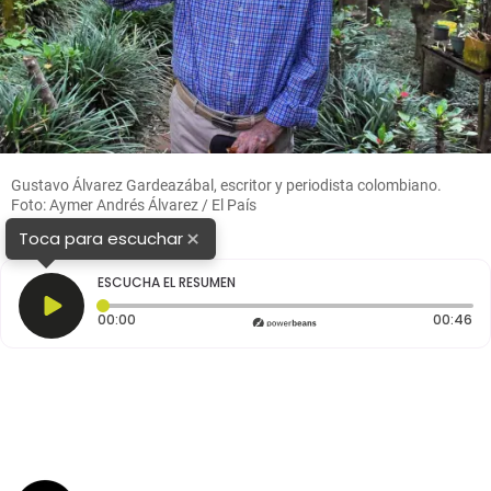
Gustavo Álvarez Gardeazábal, escritor y periodista colombiano.
Foto: Aymer Andrés Álvarez / El País
×
Toca para escuchar
ESCUCHA EL RESUMEN
Tiempo transcurrido: 0 segundos
Du
00:00
00:46