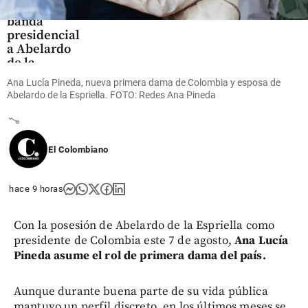
ajustó la
banda
presidencial
a Abelardo
de la
Espriella en
Ana Lucía Pineda, nueva primera dama de Colombia y esposa de
la posesión
Abelardo de la Espriella. FOTO: Redes Ana Pineda
share
El Colombiano
hace 9 horas
Con la posesión de Abelardo de la Espriella como
presidente de Colombia este 7 de agosto,
Ana Lucía
Pineda asume el rol de primera dama del país.
Aunque durante buena parte de su vida pública
mantuvo un perfil discreto, en los últimos meses se