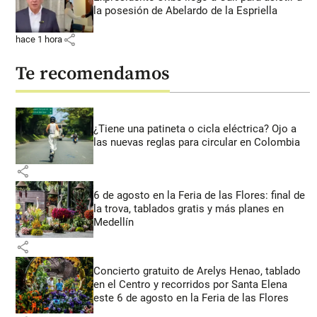
la posesión de Abelardo de la Espriella
share
hace 1 hora
Te recomendamos
¿Tiene una patineta o cicla eléctrica? Ojo a
las nuevas reglas para circular en Colombia
share
6 de agosto en la Feria de las Flores: final de
la trova, tablados gratis y más planes en
Medellín
share
Concierto gratuito de Arelys Henao, tablado
en el Centro y recorridos por Santa Elena
este 6 de agosto en la Feria de las Flores