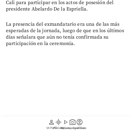
Cali para participar en los actos de posesión del
presidente Abelardo De la Espriella.
La presencia del exmandatario era una de las más
esperadas de la jornada, luego de que en los últimos
días señalara que aún no tenía confirmada su
participación en la ceremonia.
person
graphic_eq
play_arrow
photo_camera
account_circle
Mi Perfil
Pódcast
Reportajes gráficos
Videos
Suscríbete