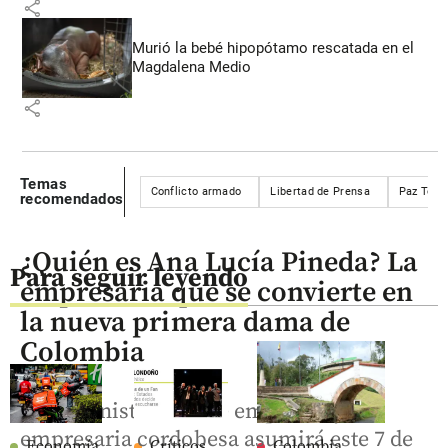
share
Murió la bebé hipopótamo rescatada en el
Magdalena Medio
share
Temas
Conflicto armado
Libertad de Prensa
Paz Total
recomendados
¿Quién es Ana Lucía Pineda? La
Para seguir leyendo
empresaria que se convierte en
la nueva primera dama de
Colombia
La administradora de empresas y
empresaria cordobesa asumirá este 7 de
Economía
Críticos
Colombia