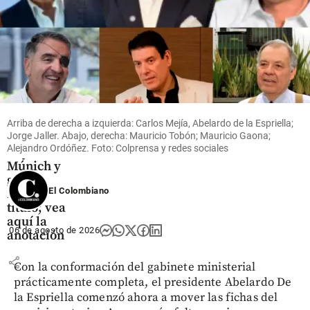
Fútbol
Video |
Lucho
marcó su
primer gol
de la
temporada
Arriba de derecha a izquierda: Carlos Mejía, Abelardo de la Espriella;
Jorge Jaller. Abajo, derecha: Mauricio Tobón; Mauricio Gaona;
con el
Alejandro Ordóñez. Foto: Colprensa y redes sociales
Bayern
Múnich y
ganó
El Colombiano
nuevo
título; vea
aquí la
06 de agosto de 2026
anotación
share
Con la conformación del gabinete ministerial
prácticamente completa, el presidente Abelardo De
la Espriella comenzó ahora a mover las fichas del