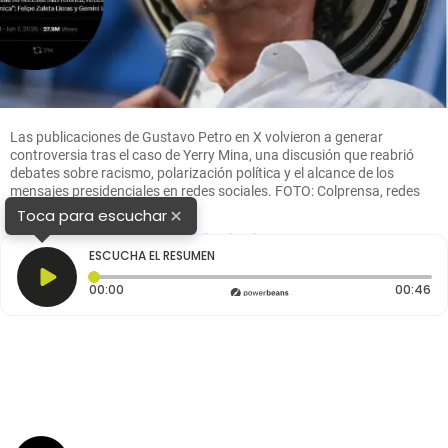
Las publicaciones de Gustavo Petro en X volvieron a generar
controversia tras el caso de Yerry Mina, una discusión que reabrió
debates sobre racismo, polarización política y el alcance de los
mensajes presidenciales en redes sociales. FOTO: Colprensa, redes
sociales.
×
Toca para escuchar
1
2
3
4
ESCUCHA EL RESUMEN
Tiempo transcurrido: 0 segundos
Du
00:00
00:46