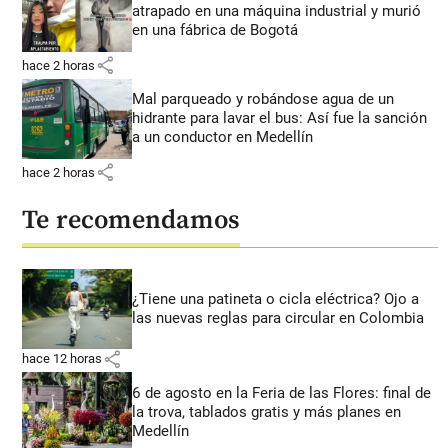
atrapado en una máquina industrial y murió
en una fábrica de Bogotá
share
hace 2 horas
Mal parqueado y robándose agua de un
hidrante para lavar el bus: Así fue la sanción
a un conductor en Medellín
share
hace 2 horas
Te recomendamos
¿Tiene una patineta o cicla eléctrica? Ojo a
las nuevas reglas para circular en Colombia
share
hace 12 horas
6 de agosto en la Feria de las Flores: final de
la trova, tablados gratis y más planes en
Medellín