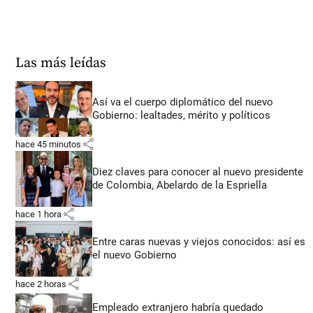
Las más leídas
Así va el cuerpo diplomático del nuevo
Gobierno: lealtades, mérito y políticos
share
hace 45 minutos
Diez claves para conocer al nuevo presidente
de Colombia, Abelardo de la Espriella
share
hace 1 hora
Entre caras nuevas y viejos conocidos: así es
el nuevo Gobierno
share
hace 2 horas
Empleado extranjero habría quedado