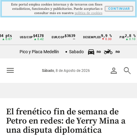
Este portal emplea cookies internas y de terceros con fines
estadísticos, funcionales y publicitarios. Puede aceptarlas o
CONTINUAR
consultar más en nuestra
politica de cookies
$4178
$3639
9,9 %
2,8 %
USD/COP
EUR/COP
DESEMPLEO
PIB
TR
Cintillo
▲ 0.42
—
▼ 0.30
▲ 0.10
de
Pico y Placa Medellín
Sabado
no
no
indicadores
económicos
menu
person
search
Sábado
, 8 de Agosto de 2026
Colombia
El frenético fin de semana de
Petro en redes: de Yerry Mina a
una disputa diplomática