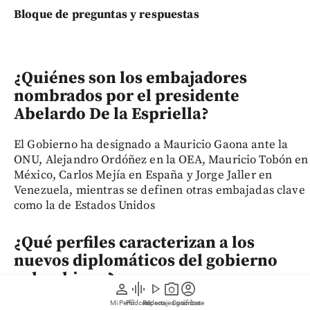
Bloque de preguntas y respuestas
¿Quiénes son los embajadores
nombrados por el presidente
Abelardo De la Espriella?
El Gobierno ha designado a Mauricio Gaona ante la
ONU, Alejandro Ordóñez en la OEA, Mauricio Tobón en
México, Carlos Mejía en España y Jorge Jaller en
Venezuela, mientras se definen otras embajadas clave
como la de Estados Unidos
¿Qué perfiles caracterizan a los
nuevos diplomáticos del gobierno
colombiano?
person
graphic_eq
play_arrow
photo_camera
account_circle
Mi Perfil
Pódcast
Reportajes gráficos
Videos
Suscríbete
Las designaciones integran una mezcla de académicos,