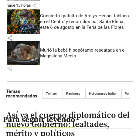
share
hace 15 horas
Concierto gratuito de Arelys Henao, tablado
en el Centro y recorridos por Santa Elena
este 6 de agosto en la Feria de las Flores
share
Murió la bebé hipopótamo rescatada en el
Magdalena Medio
share
Temas
Twitter
Racismo
Holocausto judío
Polémi
recomendados
Así va el cuerpo diplomático del
Para seguir leyendo
nuevo Gobierno: lealtades,
mérito y políticos