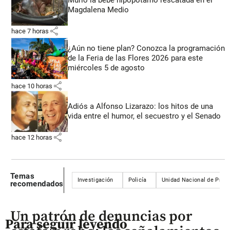
Murió la bebé hipopótamo rescatada en el
Magdalena Medio
share
hace 7 horas
¿Aún no tiene plan? Conozca la programación
de la Feria de las Flores 2026 para este
miércoles 5 de agosto
share
hace 10 horas
Adiós a Alfonso Lizarazo: los hitos de una
vida entre el humor, el secuestro y el Senado
share
hace 12 horas
Temas
Investigación
Policía
Unidad Nacional de Prot
recomendados
Un patrón de denuncias por
Para seguir leyendo