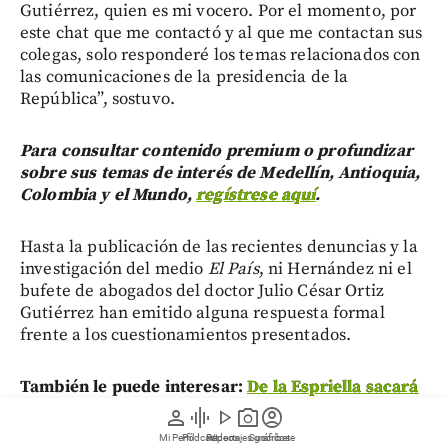
Gutiérrez, quien es mi vocero. Por el momento, por
este chat que me contactó y al que me contactan sus
colegas, solo responderé los temas relacionados con
las comunicaciones de la presidencia de la
República”, sostuvo.
Para consultar contenido premium o profundizar
sobre sus temas de interés de Medellín, Antioquia,
Colombia y el Mundo,
regístrese aquí
.
Hasta la publicación de las recientes denuncias y la
investigación del medio
El País
, ni Hernández ni el
bufete de abogados del doctor Julio César Ortiz
Gutiérrez han emitido alguna respuesta formal
frente a los cuestionamientos presentados.
También le puede interesar:
De la Espriella sacará
a Colombia de la Ruta de la Seda de China, afirma
person
graphic_eq
play_arrow
photo_camera
account_circle
Nate Morris, candidato a embajador de EE. UU.
Mi Perfil
Pódcast
Reportajes gráficos
Videos
Suscríbete