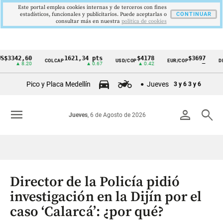
Este portal emplea cookies internas y de terceros con fines
estadísticos, funcionales y publicitarios. Puede aceptarlas o
CONTINUAR
consultar más en nuestra
politica de cookies
42,60
1621,34 pts
$4178
$3697
COLCAP
USD/COP
EUR/COP
DESEMP
Cintillo
▲ 8.20
▲ 0.67
▲ 0.42
—
de
Pico y Placa Medellín
Jueves
3 y 6
3 y 6
indicadores
económicos
menu
person
search
Jueves
, 6 de Agosto de 2026
Colombia
Director de la Policía pidió
investigación en la Dijín por el
caso ‘Calarcá’: ¿por qué?