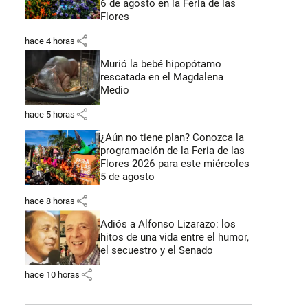
6 de agosto en la Feria de las
Flores
share
hace 4 horas
Murió la bebé hipopótamo
rescatada en el Magdalena
Medio
share
hace 5 horas
¿Aún no tiene plan? Conozca la
programación de la Feria de las
Flores 2026 para este miércoles
5 de agosto
share
hace 8 horas
Adiós a Alfonso Lizarazo: los
hitos de una vida entre el humor,
el secuestro y el Senado
share
hace 10 horas