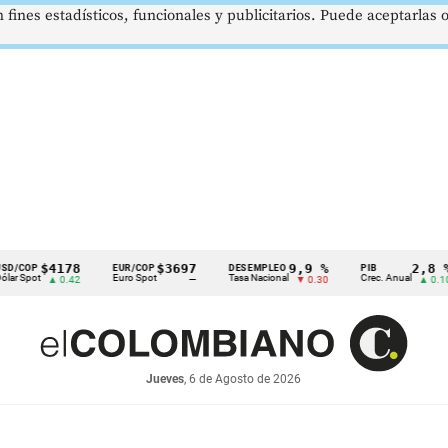
 fines estadísticos, funcionales y publicitarios. Puede aceptarlas
$4178
$3697
9,9 %
2,8 %
EUR/COP
DESEMPLEO
PIB
t
Euro Spot
Tasa Nacional
Crec. Anual
▲ 0.42
—
▼ 0.30
▲ 0.10
Jueves
, 6 de Agosto de 2026