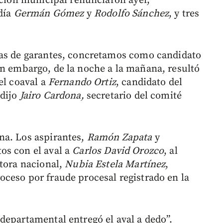
cción municipal renunciaron ayer,
ldía
Germán Gómez
y
Rodolfo Sánchez
, y tres
tas de garantes, concretamos como candidato
in embargo, de la noche a la mañana, resultó
el coaval a
Fernando Ortiz
, candidato del
 dijo
Jairo Cardona,
secretario del comité
na. Los aspirantes,
Ramón Zapata
y
os con el aval a
Carlos David Orozco
, al
ctora nacional,
Nubia Estela Martínez
,
ceso por fraude procesal registrado en la
 departamental entregó el aval a dedo”.