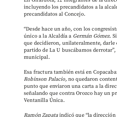
En Girardota, 12 integrantes de la dire
incluyendo los precandidatos a la alca
precandidatos al Concejo.
“Desde hace un año, con los congresis
único a la Alcaldía a
Germán Gómez
. S
que decidieron, unilateralmente, darle 
partido de La U buscábamos derrotar”,
municipal.
Esa fractura también está en Copacaba
Robinson Palacio,
no quedaron content
punto que enviaron una carta a la dire
señalando que contra Orozco hay un pro
Ventanilla Única.
Ramón Zapata
indicó que “la dirección