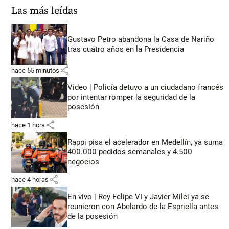
Las más leídas
Gustavo Petro abandona la Casa de Nariño
tras cuatro años en la Presidencia
share
hace 55 minutos
Video | Policía detuvo a un ciudadano francés
por intentar romper la seguridad de la
posesión
share
hace 1 hora
Rappi pisa el acelerador en Medellín, ya suma
400.000 pedidos semanales y 4.500
negocios
share
hace 4 horas
En vivo | Rey Felipe VI y Javier Milei ya se
reunieron con Abelardo de la Espriella antes
de la posesión