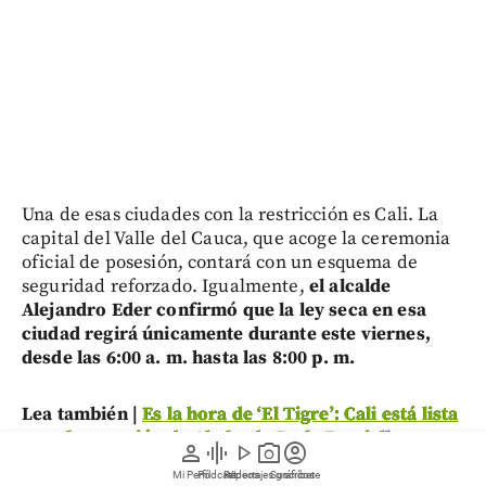
Una de esas ciudades con la restricción es Cali. La
capital del Valle del Cauca, que acoge la ceremonia
oficial de posesión, contará con un esquema de
seguridad reforzado. Igualmente,
el alcalde
Alejandro Eder confirmó que la ley seca en esa
ciudad regirá únicamente durante este viernes,
desde las 6:00 a. m. hasta las 8:00 p. m.
Lea también |
Es la hora de ‘El Tigre’: Cali está lista
para la posesión de Abelardo De la Espriella
person
graphic_eq
play_arrow
photo_camera
account_circle
Mi Perfil
Pódcast
Reportajes gráficos
Videos
Suscríbete