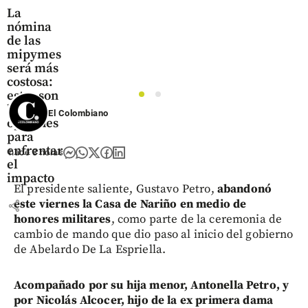
La
nómina
de las
mipymes
será más
costosa:
estas son
1
2
las
El Colombiano
opciones
para
enfrentar
hace 3 horas
el
impacto
El presidente saliente, Gustavo Petro,
abandonó
este viernes la Casa de Nariño en medio de
share
honores militares
, como parte de la ceremonia de
cambio de mando que dio paso al inicio del gobierno
de Abelardo De La Espriella.
Acompañado por su hija menor, Antonella Petro, y
por Nicolás Alcocer, hijo de la ex primera dama