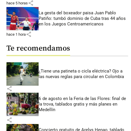
share
hace 5 horas
La gesta del boxeador paisa Juan Pablo
Patiño: tumbó dominio de Cuba tras 44 años
en los Juegos Centroamericanos
share
hace 1 hora
Te recomendamos
¿Tiene una patineta o cicla eléctrica? Ojo a
las nuevas reglas para circular en Colombia
share
6 de agosto en la Feria de las Flores: final de
la trova, tablados gratis y más planes en
Medellín
share
Concierto gratuito de Arelys Henao, tablado