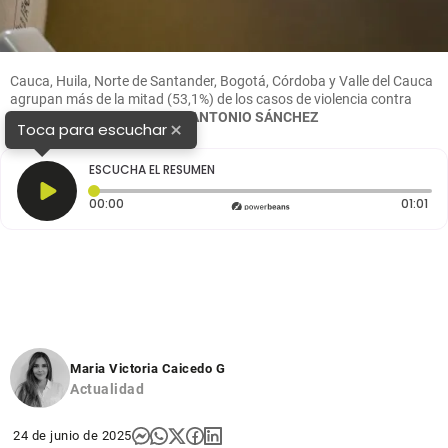
Cauca, Huila, Norte de Santander, Bogotá, Córdoba y Valle del Cauca
agrupan más de la mitad (53,1%) de los casos de violencia contra
líderes políticos.
FOTO
JUAN ANTONIO SÁNCHEZ
×
Toca para escuchar
ESCUCHA EL RESUMEN
Tiempo transcurrido: 0 segundos
Dur
00:00
01:01
Maria Victoria Caicedo G
Actualidad
24 de junio de 2025