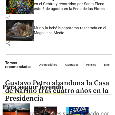
en el Centro y recorridos por Santa Elena
este 6 de agosto en la Feria de las Flores
share
Murió la bebé hipopótamo rescatada en el
Magdalena Medio
share
Temas
Orden público
Atentados
Política
Eleccio
recomendados
Gustavo Petro abandona la Casa
Para seguir leyendo
de Nariño tras cuatro años en la
Presidencia
Con honores militares y acompañado por