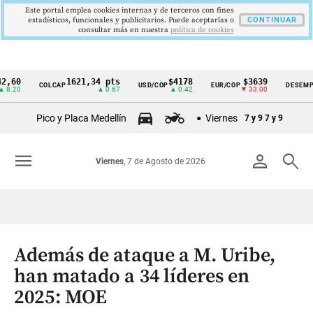
Este portal emplea cookies internas y de terceros con fines
estadísticos, funcionales y publicitarios. Puede aceptarlas o
CONTINUAR
consultar más en nuestra
politica de cookies
1621,34 pts
$4178
$3639
9,
COLCAP
USD/COP
EUR/COP
DESEMPLEO
Cintillo
▲ 0.67
▲ 0.42
▼ 33.00
▼ 
de
Pico y Placa Medellín
Viernes
7 y 9
7 y 9
indicadores
económicos
menu
person
search
Viernes
, 7 de Agosto de 2026
Colombia
Además de ataque a M. Uribe,
han matado a 34 líderes en
2025: MOE