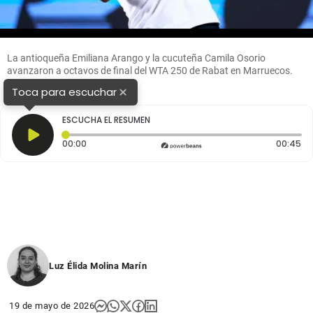
La antioqueña Emiliana Arango y la cucuteña Camila Osorio
avanzaron a octavos de final del WTA 250 de Rabat en Marruecos.
FOTO COLPRENSA
×
Toca para escuchar
ESCUCHA EL RESUMEN
Tiempo transcurrido: 0 segundos
Du
00:00
00:45
Luz Élida Molina Marín
19 de mayo de 2026