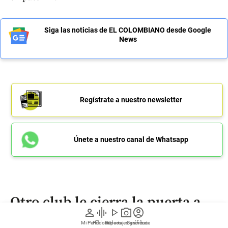
Siga las noticias de EL COLOMBIANO desde Google
News
Regístrate a nuestro newsletter
Únete a nuestro canal de Whatsapp
Otro club le cierra la puerta a
person
graphic_eq
play_arrow
photo_camera
account_circle
James y su futuro sigue en el
Mi Perfil
Pódcast
Reportajes gráficos
Videos
Suscríbete