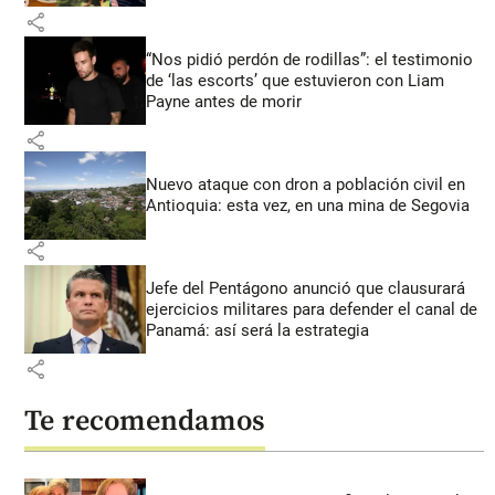
share
“Nos pidió perdón de rodillas”: el testimonio
de ‘las escorts’ que estuvieron con Liam
Payne antes de morir
share
Nuevo ataque con dron a población civil en
Antioquia: esta vez, en una mina de Segovia
share
Jefe del Pentágono anunció que clausurará
ejercicios militares para defender el canal de
Panamá: así será la estrategia
share
Te recomendamos