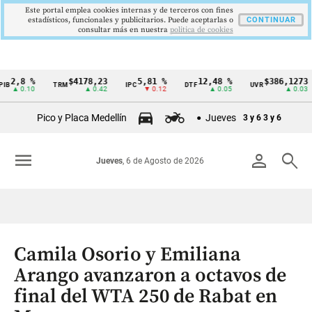
Este portal emplea cookies internas y de terceros con fines
estadísticos, funcionales y publicitarios. Puede aceptarlas o
CONTINUAR
consultar más en nuestra
politica de cookies
8 %
$4178,23
5,81 %
12,48 %
$386,1273
TRM
IPC
DTF
UVR
SM
Cintillo
.10
▲ 0.42
▼ 0.12
▲ 0.05
▲ 0.03
de
Pico y Placa Medellín
Jueves
3 y 6
3 y 6
indicadores
económicos
menu
person
search
Jueves
, 6 de Agosto de 2026
Colombia
Camila Osorio y Emiliana
Arango avanzaron a octavos de
final del WTA 250 de Rabat en