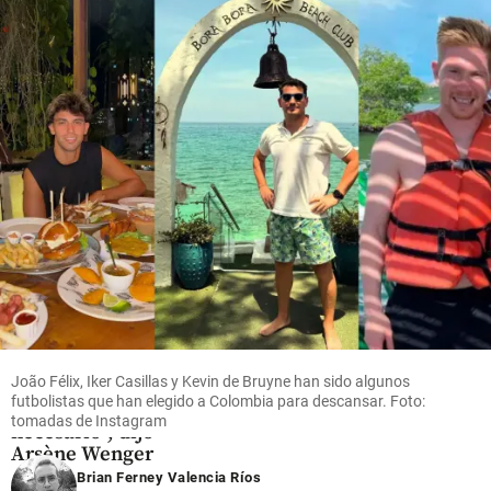
millones
para la
en el
colombiana
Oriente
antioqueño
share
share
Fútbol
Retirar
proyecto de
inversores
privados de la
João Félix, Iker Casillas y Kevin de Bruyne han sido algunos
FIFA era
futbolistas que han elegido a Colombia para descansar. Foto:
“absolutamente
tomadas de Instagram
necesario”, dijo
Arsène Wenger
Brian Ferney Valencia Ríos