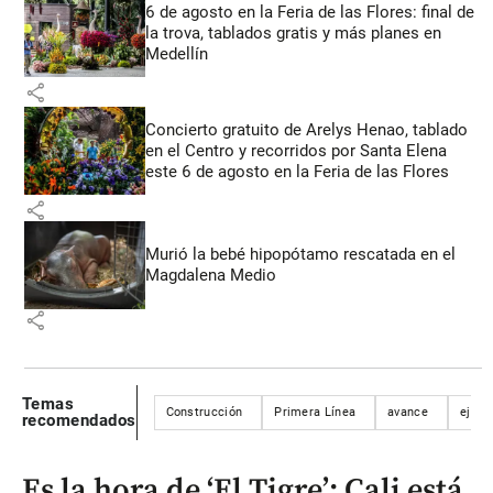
6 de agosto en la Feria de las Flores: final de
la trova, tablados gratis y más planes en
Medellín
share
Concierto gratuito de Arelys Henao, tablado
en el Centro y recorridos por Santa Elena
este 6 de agosto en la Feria de las Flores
share
Murió la bebé hipopótamo rescatada en el
Magdalena Medio
share
Temas
Construcción
Primera Línea
avance
ejecu
recomendados
Es la hora de ‘El Tigre’: Cali está