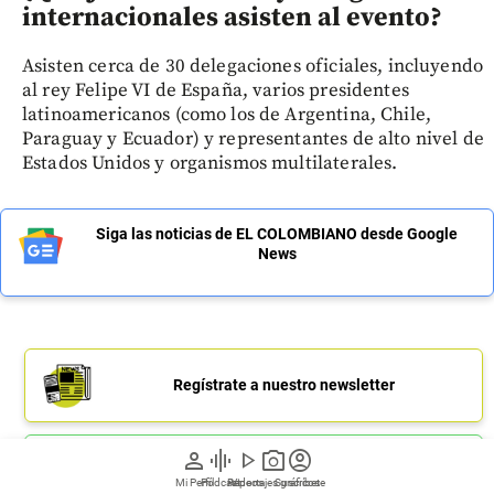
internacionales asisten al evento?
Asisten cerca de 30 delegaciones oficiales, incluyendo
al rey Felipe VI de España, varios presidentes
latinoamericanos (como los de Argentina, Chile,
Paraguay y Ecuador) y representantes de alto nivel de
Estados Unidos y organismos multilaterales.
Siga las noticias de EL COLOMBIANO desde Google
News
Regístrate a nuestro newsletter
person
graphic_eq
play_arrow
photo_camera
account_circle
Únete a nuestro canal de Whatsapp
Mi Perfil
Pódcast
Reportajes gráficos
Videos
Suscríbete