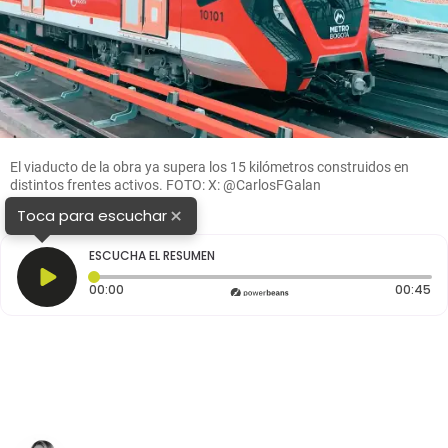
El viaducto de la obra ya supera los 15 kilómetros construidos en
distintos frentes activos. FOTO: X: @CarlosFGalan
×
Toca para escuchar
ESCUCHA EL RESUMEN
Tiempo transcurrido: 0 segundos
Du
00:00
00:45