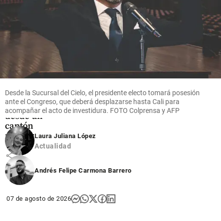
Colombia
Así será la
inédita
posesión
de De la
Espriella:
su primer
Desde la Sucursal del Cielo, el presidente electo tomará posesión
discurso
ante el Congreso, que deberá desplazarse hasta Cali para
será
acompañar el acto de investidura. FOTO Colprensa y AFP
desde un
cantón
militar
Laura Juliana López
Actualidad
share
Andrés Felipe Carmona Barrero
07 de agosto de 2026