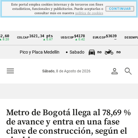
Este portal emplea cookies internas y de terceros con fines
estadísticos, funcionales y publicitarios. Puede aceptarlas o
CONTINUAR
consultar más en nuestra
politica de cookies
1621,34 pts
$4178
$3639
9,
COLCAP
USD/COP
EUR/COP
DESEMPLEO
Cintillo
▲ 0.67
▲ 0.42
—
▼ 
de
Pico y Placa Medellín
Sabado
no
no
indicadores
económicos
menu
person
search
Sábado
, 8 de Agosto de 2026
Colombia
Metro de Bogotá llega al 78,69 %
de avance y entra en una fase
clave de construcción, según el