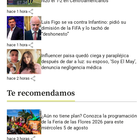
hizo el 1-2 en Centroamericanos
share
hace 1 hora
Luis Figo se va contra Infantino: pidió su
dimisión de la FiFA y lo tachó de
“deshonesto”
share
hace 1 hora
Influencer paisa quedó ciega y parapléjica
después de dar a luz: su esposo, ‘Soy El May’,
denuncia negligencia médica
share
hace 2 horas
Te recomendamos
¿Aún no tiene plan? Conozca la programación
de la Feria de las Flores 2026 para este
miércoles 5 de agosto
share
hace 3 horas