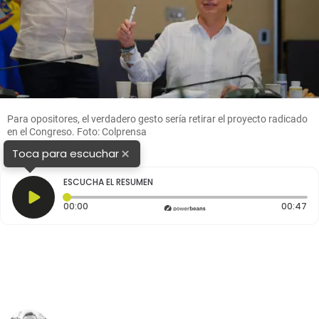
Para opositores, el verdadero gesto sería retirar el proyecto radicado
en el Congreso. Foto: Colprensa
×
Toca para escuchar
ESCUCHA EL RESUMEN
Tiempo transcurrido: 0 segundos
Du
00:00
00:47