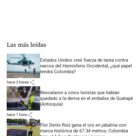
Las más leídas
Estados Unidos creó fuerza de tarea contra
narcos del Hemisferio Occidental, ¿qué papel
tendrá Colombia?
share
hace 3 horas
Rescataron a cinco turistas que habían
quedado a la deriva en el embalse de Guatapé
(Antioquia)
share
hace 1 hora
Flor Denis Ruiz gana el oro en jabalina con
marca histórica de 67.34 metros; Colombia