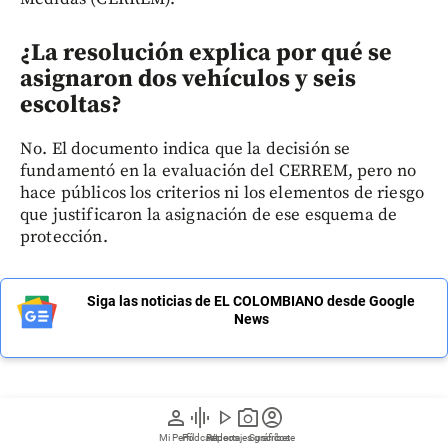
¿La resolución explica por qué se
asignaron dos vehículos y seis
escoltas?
No. El documento indica que la decisión se
fundamentó en la evaluación del CERREM, pero no
hace públicos los criterios ni los elementos de riesgo
que justificaron la asignación de ese esquema de
protección.
Siga las noticias de EL COLOMBIANO desde Google
News
person
graphic_eq
play_arrow
photo_camera
account_circle
Regístrate a nuestro newsletter
Mi Perfil
Pódcast
Reportajes gráficos
Videos
Suscríbete