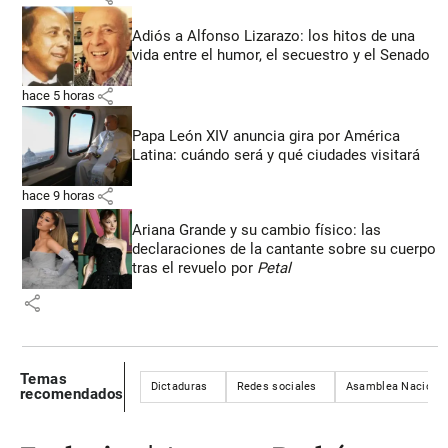
Adiós a Alfonso Lizarazo: los hitos de una
vida entre el humor, el secuestro y el Senado
share
hace 5 horas
Papa León XIV anuncia gira por América
Latina: cuándo será y qué ciudades visitará
share
hace 9 horas
Ariana Grande y su cambio físico: las
declaraciones de la cantante sobre su cuerpo
tras el revuelo por
Petal
share
Temas
Dictaduras
Redes sociales
Asamblea Nacional 
recomendados