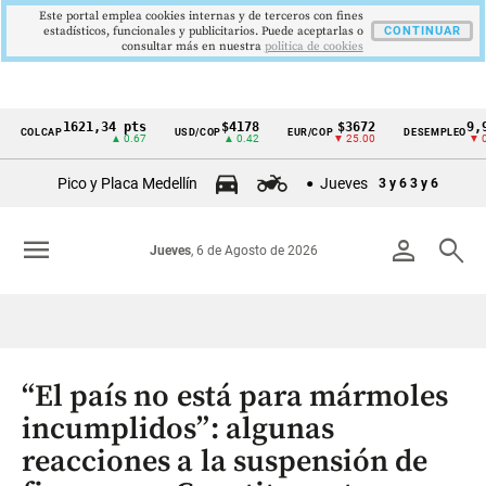
Este portal emplea cookies internas y de terceros con fines
estadísticos, funcionales y publicitarios. Puede aceptarlas o
CONTINUAR
consultar más en nuestra
politica de cookies
1621,34 pts
$4178
$3672
9,9 %
LCAP
USD/COP
EUR/COP
DESEMPLEO
Cintillo
▲ 0.67
▲ 0.42
▼ 25.00
▼ 0.30
de
Pico y Placa Medellín
Jueves
3 y 6
3 y 6
indicadores
económicos
menu
person
search
Jueves
, 6 de Agosto de 2026
Colombia
“El país no está para mármoles
incumplidos”: algunas
reacciones a la suspensión de