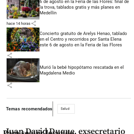
6 de agosto en la Feria de las Flores: final de
la trova, tablados gratis y más planes en
Medellín
share
hace 14 horas
Concierto gratuito de Arelys Henao, tablado
en el Centro y recorridos por Santa Elena
este 6 de agosto en la Feria de las Flores
share
Murió la bebé hipopótamo rescatada en el
Magdalena Medio
share
Temas recomendados
Salud
Juan David Duque, exsecretario
Para seguir leyendo