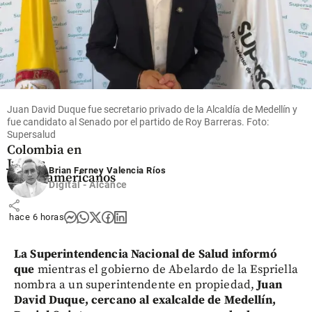
Deportes
Gustavo Sánchez
brilla con un oro
Juan David Duque fue secretario privado de la Alcaldía de Medellín y
para la natación
fue candidato al Senado por el partido de Roy Barreras. Foto:
artística de
Supersalud
Colombia en
Juegos
Brian Ferney Valencia Ríos
Centroamericanos
Digital - Alcance
share
hace 6 horas
La Superintendencia Nacional de Salud informó
que
mientras el gobierno de Abelardo de la Espriella
nombra a un superintendente en propiedad,
Juan
David Duque, cercano al exalcalde de Medellín,