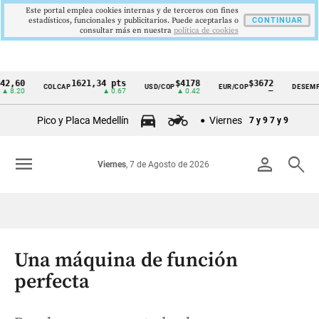
Este portal emplea cookies internas y de terceros con fines
estadísticos, funcionales y publicitarios. Puede aceptarlas o
CONTINUAR
consultar más en nuestra
politica de cookies
0
1621,34 pts
$4178
$3672
9
COLCAP
USD/COP
EUR/COP
DESEMPLEO
Cintillo
0
▲ 0.67
▲ 0.42
—
▼
de
Pico y Placa Medellín
Viernes
7 y 9
7 y 9
indicadores
económicos
menu
person
search
Viernes
, 7 de Agosto de 2026
Colombia
Una máquina de función
perfecta