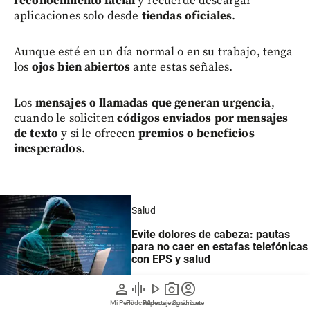
reconocimiento facial
y recuerde descargar
aplicaciones solo desde
tiendas oficiales
.
Aunque esté en un día normal o en su trabajo, tenga
los
ojos bien abiertos
ante estas señales.
Los
mensajes o llamadas que generan urgencia
,
cuando le soliciten
códigos enviados por mensajes
de texto
y si le ofrecen
premios o beneficios
inesperados
.
Salud
Evite dolores de cabeza: pautas
para no caer en estafas telefónicas
con EPS y salud
person
graphic_eq
play_arrow
photo_camera
account_circle
Mi Perfil
Pódcast
Reportajes gráficos
Videos
Suscríbete