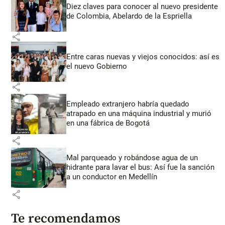
Diez claves para conocer al nuevo presidente
de Colombia, Abelardo de la Espriella
share
Entre caras nuevas y viejos conocidos: así es
el nuevo Gobierno
share
Empleado extranjero habría quedado
atrapado en una máquina industrial y murió
en una fábrica de Bogotá
share
Mal parqueado y robándose agua de un
hidrante para lavar el bus: Así fue la sanción
a un conductor en Medellín
share
Te recomendamos