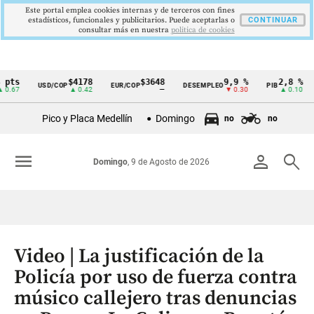
Este portal emplea cookies internas y de terceros con fines
estadísticos, funcionales y publicitarios. Puede aceptarlas o
CONTINUAR
consultar más en nuestra
politica de cookies
$4178
$3648
9,9 %
2,8 %
USD/COP
EUR/COP
DESEMPLEO
PIB
TRM
Cintillo
▲ 0.42
—
▼ 0.30
▲ 0.10
de
Pico y Placa Medellín
Domingo
no
no
indicadores
económicos
menu
person
search
Domingo
, 9 de Agosto de 2026
Colombia
Video | La justificación de la
Policía por uso de fuerza contra
músico callejero tras denuncias