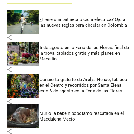
¿Tiene una patineta o cicla eléctrica? Ojo a
las nuevas reglas para circular en Colombia
share
6 de agosto en la Feria de las Flores: final de
la trova, tablados gratis y más planes en
Medellín
share
Concierto gratuito de Arelys Henao, tablado
en el Centro y recorridos por Santa Elena
este 6 de agosto en la Feria de las Flores
share
Murió la bebé hipopótamo rescatada en el
Magdalena Medio
share