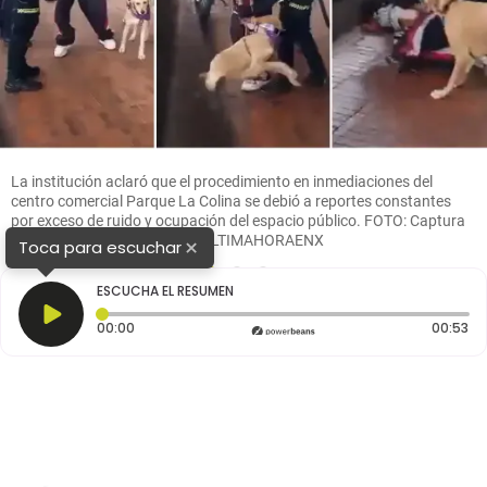
La institución aclaró que el procedimiento en inmediaciones del
centro comercial Parque La Colina se debió a reportes constantes
por exceso de ruido y ocupación del espacio público. FOTO: Captura
de video de redes sociales @ULTIMAHORAENX
×
Toca para escuchar
1
2
3
ESCUCHA EL RESUMEN
Tiempo transcurrido: 0 segundos
Du
00:00
00:53