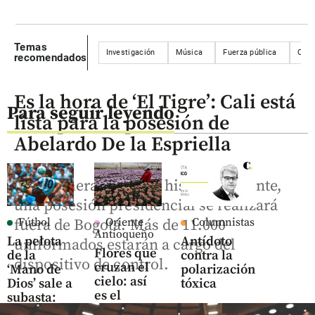
Temas
Investigación
Música
Fuerza pública
Orde
recomendados
Es la hora de ‘El Tigre’: Cali está
Para seguir leyendo
lista para la posesión de
Abelardo De la Espriella
Por primera vez en la historia reciente,
una posesión presidencial se realizará
Fútbol
Oriente
Columnistas
fuera de Bogotá. Más de 11.000
Antioqueño
La pelota
Antídoto
uniformados estarán a cargo del
Flores que
de la
contra la
dispositivo de control.
cruzan el
‘Mano de
polarización
cielo: así
Dios’ sale a
tóxica
es el
subasta:
negocio
share
¿cuánto