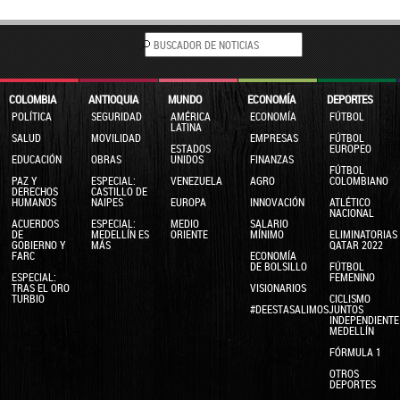
COLOMBIA
ANTIOQUIA
MUNDO
ECONOMÍA
DEPORTES
POLÍTICA
SEGURIDAD
AMÉRICA
ECONOMÍA
FÚTBOL
LATINA
SALUD
MOVILIDAD
EMPRESAS
FÚTBOL
ESTADOS
EUROPEO
EDUCACIÓN
OBRAS
UNIDOS
FINANZAS
FÚTBOL
PAZ Y
ESPECIAL:
VENEZUELA
AGRO
COLOMBIANO
DERECHOS
CASTILLO DE
HUMANOS
NAIPES
EUROPA
INNOVACIÓN
ATLÉTICO
NACIONAL
ACUERDOS
ESPECIAL:
MEDIO
SALARIO
DE
MEDELLÍN ES
ORIENTE
MÍNIMO
ELIMINATORIAS
GOBIERNO Y
MÁS
QATAR 2022
FARC
ECONOMÍA
DE BOLSILLO
FÚTBOL
ESPECIAL:
FEMENINO
TRAS EL ORO
VISIONARIOS
TURBIO
CICLISMO
#DEESTASALIMOSJUNTOS
INDEPENDIENTE
MEDELLÍN
FÓRMULA 1
OTROS
DEPORTES