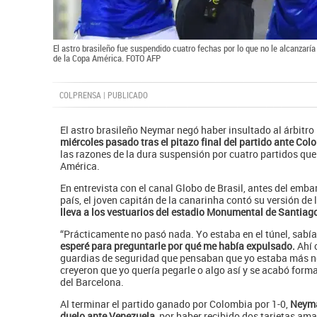
El astro brasileño fue suspendido cuatro fechas por lo que no le alcanzaría 
de la Copa América. FOTO AFP
COLPRENSA | PUBLICADO
El astro brasileño Neymar negó haber insultado al árbitro
miércoles pasado tras el pitazo final del partido ante Col
las razones de la dura suspensión por cuatro partidos que 
América.
En entrevista con el canal Globo de Brasil, antes del emba
país, el joven capitán de la canarinha contó su versión de 
lleva a los vestuarios del estadio Monumental de Santiag
“Prácticamente no pasó nada. Yo estaba en el túnel, sabía 
esperé para preguntarle por qué me había expulsado.
Ahí 
guardias de seguridad que pensaban que yo estaba más ne
creyeron que yo quería pegarle o algo así y se acabó form
del Barcelona.
Al terminar el partido ganado por Colombia por 1-0,
Neyma
duelo ante Venezuela,
por haber recibido dos tarjetas amar