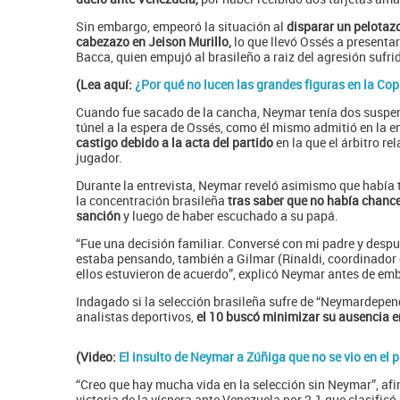
Sin embargo, empeoró la situación al
disparar un pelotaz
cabezazo en Jeison Murillo,
lo que llevó Ossés a presentarle
Bacca, quien empujó al brasileño a raiz del agresión sufr
(Lea aquí:
¿Por qué no lucen las grandes figuras en la Cop
Cuando fue sacado de la cancha, Neymar tenía dos suspens
túnel a la espera de Ossés, como él mismo admitió en la e
castigo debido a la acta del partido
en la que el árbitro re
jugador.
Durante la entrevista, Neymar reveló asimismo que había
la concentración brasileña
tras saber que no había chance
sanción
y luego de haber escuchado a su papá.
“Fue una decisión familiar. Conversé con mi padre y despu
estaba pensando, también a Gilmar (Rinaldi, coordinador d
ellos estuvieron de acuerdo”, explicó Neymar antes de emb
Indagado si la selección brasileña sufre de “Neymardepen
analistas deportivos,
el 10 buscó minimizar su ausencia en
(Video:
El insulto de Neymar a Zúñiga que no se vio en el p
“Creo que hay mucha vida en la selección sin Neymar”, af
victoria de la víspera ante Venezuela por 2-1 que clasificó 