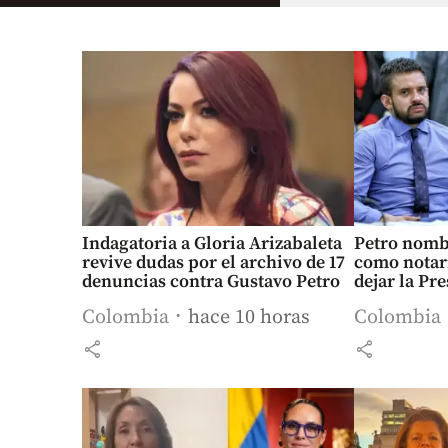
Indagatoria a Gloria Arizabaleta
Petro nombr
revive dudas por el archivo de 17
como notari
denuncias contra Gustavo Petro
dejar la Pr
Colombia
hace 10 horas
Colombia
share
share