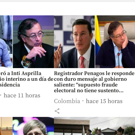
ó a Inti Asprilla
Registrador Penagos le responde
o interino a un día de
con duro mensaje al gobierno
esidencia
saliente: “supuesto fraude
electoral no tiene sustento
hace 11 horas
técnico”
Colombia
hace 15 horas
share