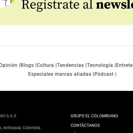
Regístrate al
newsl
Opinión
Blogs
Cultura
Tendencias
Tecnología
Entret
Especiales marcas aliadas
Pódcast
NO S.A.S
GRUPO EL COLOMBIANO
CONTÁCTANOS
o, Antioquia, Colombia.