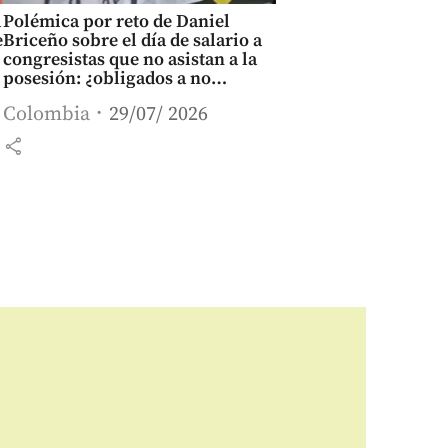
l
Polémica por reto de Daniel
e
Briceño sobre el día de salario a
congresistas que no asistan a la
posesión: ¿obligados a no
devengar por ley?
Colombia
29/07/ 2026
share