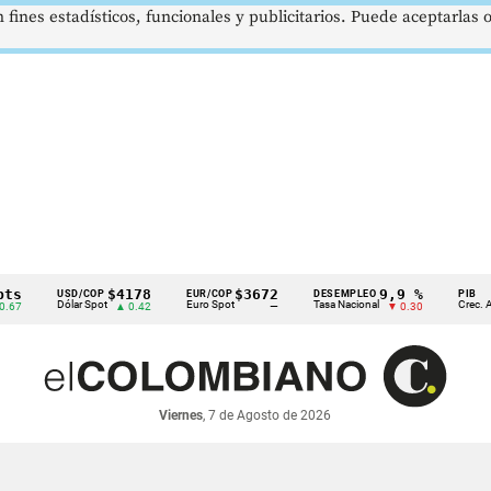
 fines estadísticos, funcionales y publicitarios. Puede aceptarlas
$4178
$3672
9,9 %
USD/COP
EUR/COP
DESEMPLEO
PIB
Dólar Spot
Euro Spot
Tasa Nacional
Crec. Anual
▲ 0.42
—
▼ 0.30
Viernes
, 7 de Agosto de 2026