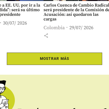
 a EE. UU. por ir a la
Carlos Cuenca de Cambio Radica
ida”: será su último
será presidente de la Comisión d
presidente
Acusación: así quedaron las
cargas
30/07/ 2026
Colombia
29/07/ 2026
share
MOSTRAR MÁS