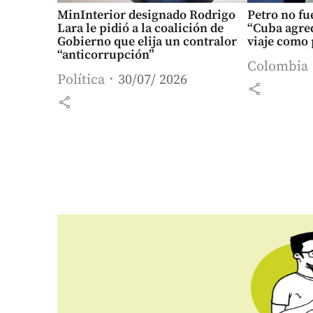
MinInterior designado Rodrigo
Petro no fue
Lara le pidió a la coalición de
“Cuba agred
Gobierno que elija un contralor
viaje como 
“anticorrupción”
Colombia
Política
30/07/ 2026
share
share