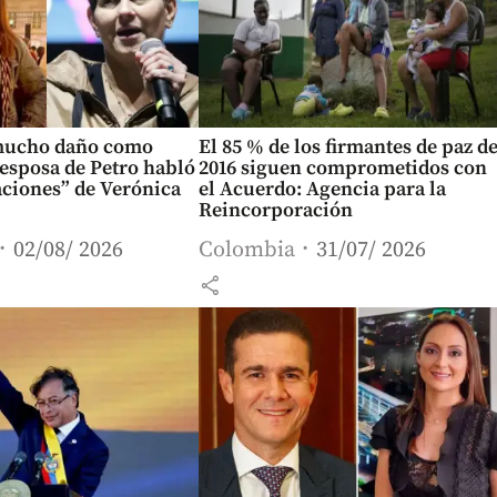
mucho daño como
El 85 % de los firmantes de paz d
xesposa de Petro habló
2016 siguen comprometidos con
aciones” de Verónica
el Acuerdo: Agencia para la
Reincorporación
02/08/ 2026
Colombia
31/07/ 2026
share