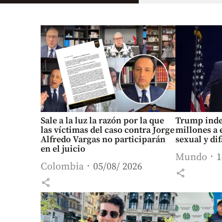
Sale a la luz la razón por la que
Trump inde
las víctimas del caso contra Jorge
millones a 
Alfredo Vargas no participarán
sexual y di
en el juicio
Mundo
1
Colombia
05/08/ 2026
share
share