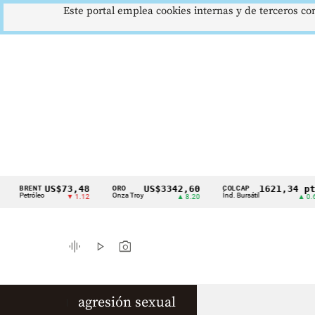
Este portal emplea cookies internas y de terceros con
US$73,48
US$3342,60
1621,34 pts
BRENT
ORO
COLCAP
Cintillo
Petróleo
Onza Troy
Índ. Bursátil
▼ 1.12
▲ 8.20
▲ 0.67
de
indicadores
graphic_eq
play_arrow
photo_camera
económicos
Colombia
agresión sexual