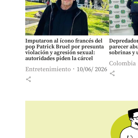
Imputaron al ícono francés del
Depredador
pop Patrick Bruel por presunta
parecer abu
violación y agresión sexual:
sobrinas y 
autoridades piden la cárcel
Colombia
Entretenimiento
10/06/ 2026
share
share