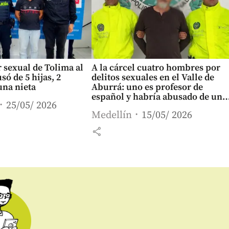
 sexual de Tolima al
A la cárcel cuatro hombres por
só de 5 hijas, 2
delitos sexuales en el Valle de
una nieta
Aburrá: uno es profesor de
español y habría abusado de una
25/05/ 2026
estudiante
Medellín
15/05/ 2026
share