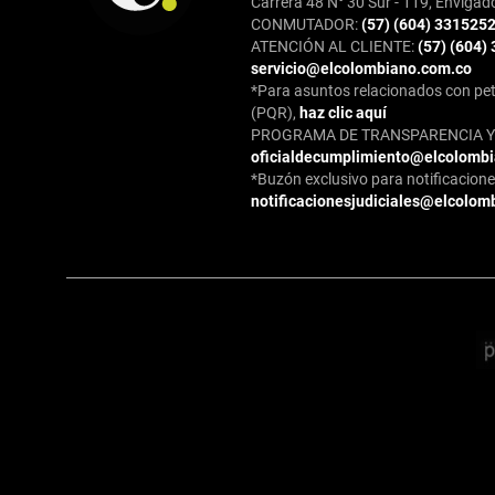
Carrera 48 N° 30 Sur - 119, Envigad
CONMUTADOR:
(57) (604) 331525
ATENCIÓN AL CLIENTE:
(57) (604)
servicio@elcolombiano.com.co
*Para asuntos relacionados con pet
(PQR),
haz clic aquí
PROGRAMA DE TRANSPARENCIA Y 
oficialdecumplimiento@elcolomb
*Buzón exclusivo para notificaciones
notificacionesjudiciales@elcolom