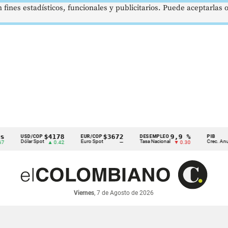
 fines estadísticos, funcionales y publicitarios. Puede aceptarlas
$4178
$3672
9,9 %
2
USD/COP
EUR/COP
DESEMPLEO
PIB
Dólar Spot
Euro Spot
Tasa Nacional
Crec. Anual
▲ 0.42
—
▼ 0.30
Viernes
, 7 de Agosto de 2026