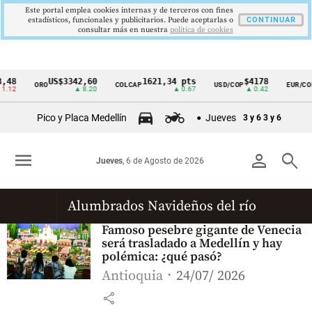
Este portal emplea cookies internas y de terceros con fines
estadísticos, funcionales y publicitarios. Puede aceptarlas o
CONTINUAR
consultar más en nuestra
politica de cookies
,48
US$3342,60
1621,34 pts
$4178
ORO
COLCAP
USD/COP
EUR/COP
Cintillo
.12
▲ 8.20
▲ 0.67
▲ 0.42
de
Pico y Placa Medellín
Jueves
3 y 6
3 y 6
indicadores
económicos
menu
person
search
Jueves
, 6 de Agosto de 2026
Colombia
Alumbrados Navideños del río
Famoso pesebre gigante de Venecia
será trasladado a Medellín y hay
polémica: ¿qué pasó?
Antioquia
24/07/ 2026
share