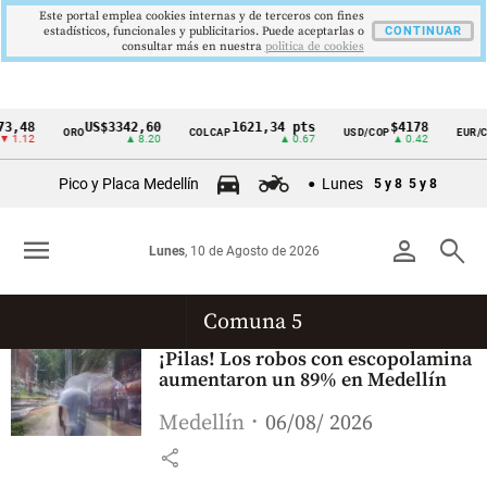
Este portal emplea cookies internas y de terceros con fines
estadísticos, funcionales y publicitarios. Puede aceptarlas o
CONTINUAR
consultar más en nuestra
politica de cookies
3,48
US$3342,60
1621,34 pts
$4178
ORO
COLCAP
USD/COP
EUR/C
Cintillo
 1.12
▲ 8.20
▲ 0.67
▲ 0.42
de
Pico y Placa Medellín
Lunes
5 y 8
5 y 8
indicadores
económicos
menu
person
search
Lunes
, 10 de Agosto de 2026
Colombia
Comuna 5
¡Pilas! Los robos con escopolamina
aumentaron un 89% en Medellín
Medellín
06/08/ 2026
share