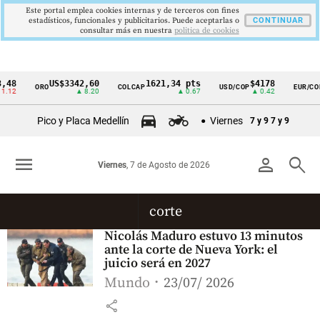
Este portal emplea cookies internas y de terceros con fines
estadísticos, funcionales y publicitarios. Puede aceptarlas o
CONTINUAR
consultar más en nuestra
politica de cookies
48
US$3342,60
1621,34 pts
$4178
ORO
COLCAP
USD/COP
EUR/COP
Cintillo
.12
▲ 8.20
▲ 0.67
▲ 0.42
de
Pico y Placa Medellín
Viernes
7 y 9
7 y 9
indicadores
económicos
menu
person
search
Viernes
, 7 de Agosto de 2026
Colombia
corte
Nicolás Maduro estuvo 13 minutos
ante la corte de Nueva York: el
juicio será en 2027
Mundo
23/07/ 2026
share