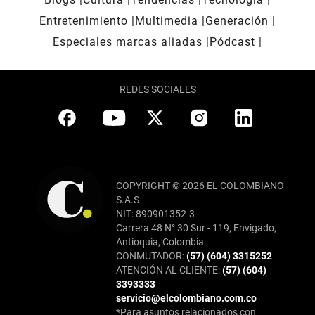
Entretenimiento
Multimedia
Generación
Especiales marcas aliadas
Pódcast
REDES SOCIALES
COPYRIGHT © 2026 EL COLOMBIANO
S.A.S
NIT: 890901352-3
Carrera 48 N° 30 Sur - 119, Envigado,
Antioquia, Colombia.
CONMUTADOR:
(57) (604) 3315252
ATENCIÓN AL CLIENTE:
(57) (604)
3393333
servicio@elcolombiano.com.co
*Para asuntos relacionados con