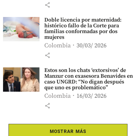
share
Doble licencia por maternidad:
histórico fallo de la Corte para
familias conformadas por dos
mujeres
Colombia
30/03/ 2026
share
Estos son los chats ‘extorsivos’ de
Manzur con exasesora Benavides en
caso UNGRD: “No digan después
que uno es problemático”
Colombia
16/03/ 2026
share
MOSTRAR MÁS