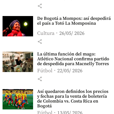
share
De Bogotá a Mompox: así despedirá
el país a Totó La Momposina
Cultura
26/05/ 2026
share
La última función del mago:
Atlético Nacional confirma partido
de despedida para Macnelly Torres
Fútbol
22/05/ 2026
share
Así quedaron definidos los precios
y fechas para la venta de boletería
de Colombia vs. Costa Rica en
Bogotá
Fútbol
13/05/ 2026