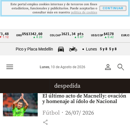
Este portal emplea cookies internas y de terceros con fines
estadísticos, funcionales y publicitarios. Puede aceptarlas o
CONTINUAR
consultar más en nuestra
politica de cookies
3,48
US$3342,60
1621,34 pts
$4178
ORO
COLCAP
USD/COP
EUR/CO
Cintillo
 1.12
▲ 8.20
▲ 0.67
▲ 0.42
de
Pico y Placa Medellín
Lunes
5 y 8
5 y 8
indicadores
económicos
menu
person
search
Lunes
, 10 de Agosto de 2026
Colombia
despedida
El último acto de Macnelly: ovación
y homenaje al ídolo de Nacional
Fútbol
26/07/ 2026
share