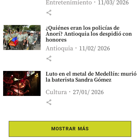
Entretenimiento
11/03/ 2026
share
¿Quiénes eran los policías de
Anorí? Antioquia los despidió con
honores
Antioquia
11/02/ 2026
share
Luto en el metal de Medellín: murió
la baterista Sandra Gómez
Cultura
27/01/ 2026
share
MOSTRAR MÁS