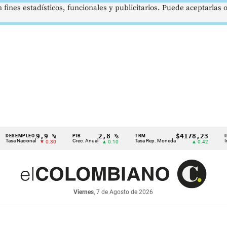
 fines estadísticos, funcionales y publicitarios. Puede aceptarlas
9,9 %
2,8 %
$4178,23
MPLEO
PIB
TRM
IPC
Nacional
Crec. Anual
Tasa Rep. Moneda
Inflación
▼ 0.30
▲ 0.10
▲ 0.42
Viernes
, 7 de Agosto de 2026