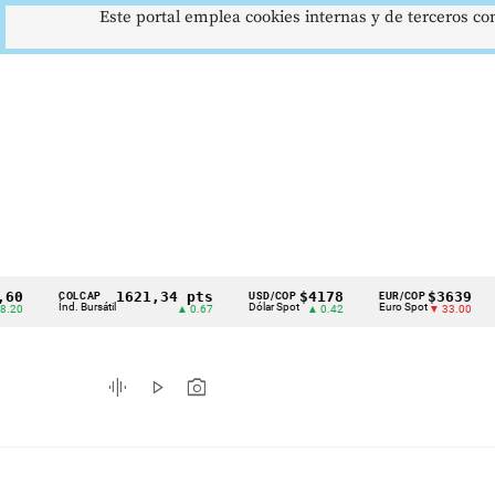
Este portal emplea cookies internas y de terceros con
1621,34 pts
$4178
$3639
COLCAP
USD/COP
EUR/COP
DESE
Cintillo
Índ. Bursátil
Dólar Spot
Euro Spot
Tasa 
▲ 0.67
▲ 0.42
▼ 33.00
de
indicadores
graphic_eq
play_arrow
photo_camera
económicos
Colombia