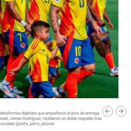
arrow_back
arrow_forward
en plataformas digitales que empañaron el acto de entrega
El 
ecial, James Rodríguez, recibieron un doble respaldo tras
Cap
s sociales @anto_petro_alcocer