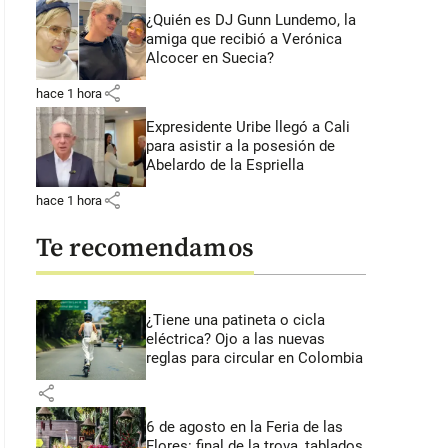
¿Quién es DJ Gunn Lundemo, la
amiga que recibió a Verónica
Alcocer en Suecia?
share
hace 1 hora
Expresidente Uribe llegó a Cali
para asistir a la posesión de
Abelardo de la Espriella
share
hace 1 hora
Te recomendamos
¿Tiene una patineta o cicla
eléctrica? Ojo a las nuevas
reglas para circular en Colombia
share
6 de agosto en la Feria de las
Flores: final de la trova, tablados