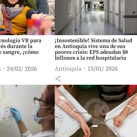
cnología VR para
¡Insostenible! Sistema de Salud
rés durante la
en Antioquia vive una de sus
e sangre, ¿cómo
peores crisis: EPS adeudan $8
billones a la red hospitalaria
a
24/02/ 2026
Antioquia
15/01/ 2026
share