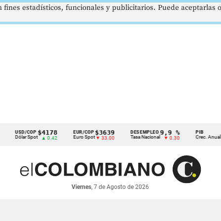
 fines estadísticos, funcionales y publicitarios. Puede aceptarlas
$4178
$3639
9,9 %
2,8
USD/COP
EUR/COP
DESEMPLEO
PIB
Dólar Spot
Euro Spot
Tasa Nacional
Crec. Anual
▲ 0.42
▼ 33.00
▼ 0.30
▲ 0
Viernes
, 7 de Agosto de 2026