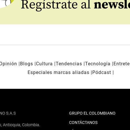
Regístrate al
newsl
Opinión
Blogs
Cultura
Tendencias
Tecnología
Entret
Especiales marcas aliadas
Pódcast
NO S.A.S
GRUPO EL COLOMBIANO
CONTÁCTANOS
o, Antioquia, Colombia.