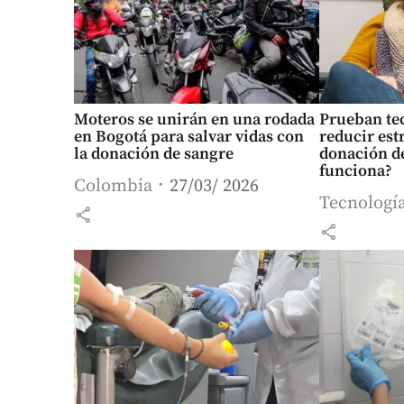
Moteros se unirán en una rodada
Prueban te
en Bogotá para salvar vidas con
reducir est
la donación de sangre
donación d
funciona?
Colombia
27/03/ 2026
Tecnologí
share
share