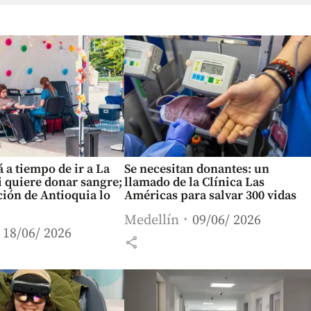
á a tiempo de ir a La
Se necesitan donantes: un
i quiere donar sangre;
llamado de la Clínica Las
ión de Antioquia lo
Américas para salvar 300 vidas
Medellín
09/06/ 2026
18/06/ 2026
share