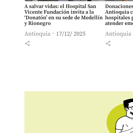
A salvar vidas: el Hospital San
Donaciones
Vicente Fundación invita a la
Antioquia 
‘Donatón’ en su sede de Medellín
hospitales 
y Rionegro
atender em
Antioquia
17/12/ 2025
Antioquia
share
share