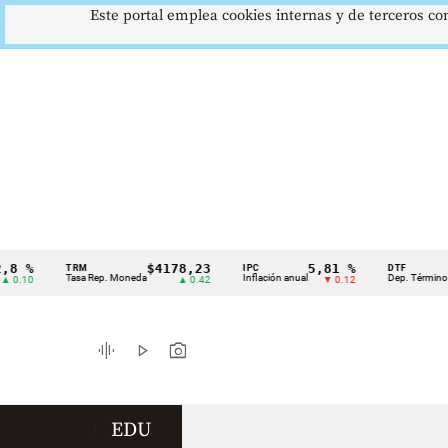
Este portal emplea cookies internas y de terceros con
 %
$4178,23
5,81 %
TRM
IPC
DTF
Cintillo
Tasa Rep. Moneda
Inflación anual
Dep. Término Fijo
10
▲ 0.42
▼ 0.12
de
indicadores
graphic_eq
play_arrow
photo_camera
económicos
Colombia
EDU