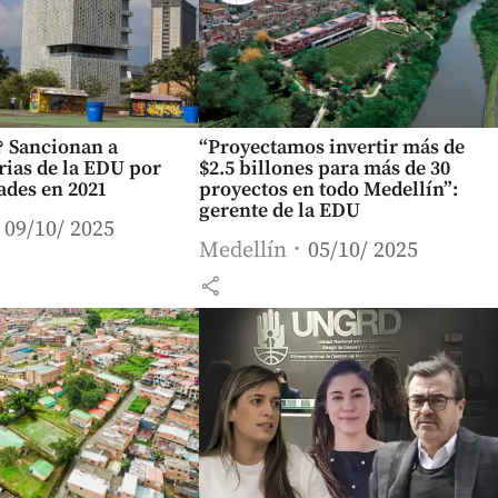
? Sancionan a
“Proyectamos invertir más de
rias de la EDU por
$2.5 billones para más de 30
ades en 2021
proyectos en todo Medellín”:
gerente de la EDU
09/10/ 2025
Medellín
05/10/ 2025
share