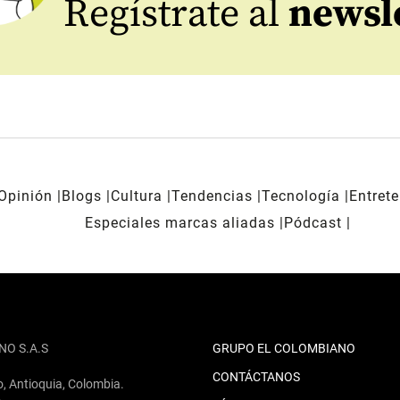
Regístrate al
newsl
Opinión
Blogs
Cultura
Tendencias
Tecnología
Entret
Especiales marcas aliadas
Pódcast
NO S.A.S
GRUPO EL COLOMBIANO
CONTÁCTANOS
o, Antioquia, Colombia.