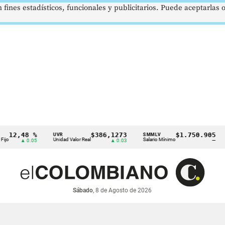
 fines estadísticos, funcionales y publicitarios. Puede aceptarlas
12,48 %
$386,1273
$1.750.905
UVR
SMMLV
B
Unidad Valor Real
Salario Mínimo
Pe
▲ 0.05
▲ 0.03
—
Sábado
, 8 de Agosto de 2026