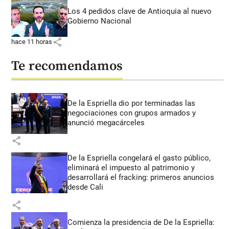
Los 4 pedidos clave de Antioquia al nuevo
Gobierno Nacional
share
hace 11 horas
Te recomendamos
De la Espriella dio por terminadas las
negociaciones con grupos armados y
anunció megacárceles
share
De la Espriella congelará el gasto público,
eliminará el impuesto al patrimonio y
desarrollará el fracking: primeros anuncios
desde Cali
share
Comienza la presidencia de De la Espriella: