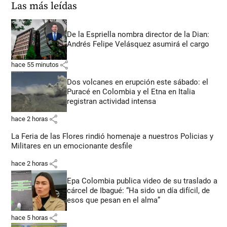
Las más leídas
De la Espriella nombra director de la Dian:
Andrés Felipe Velásquez asumirá el cargo
share
hace 55 minutos
Dos volcanes en erupción este sábado: el
Puracé en Colombia y el Etna en Italia
registran actividad intensa
share
hace 2 horas
La Feria de las Flores rindió homenaje a nuestros Policias y
Militares en un emocionante desfile
share
hace 2 horas
Epa Colombia publica video de su traslado a
cárcel de Ibagué: “Ha sido un día difícil, de
esos que pesan en el alma”
share
hace 5 horas