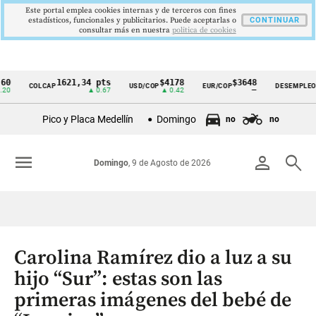
Este portal emplea cookies internas y de terceros con fines
estadísticos, funcionales y publicitarios. Puede aceptarlas o
CONTINUAR
consultar más en nuestra
politica de cookies
1621,34 pts
$4178
$3648
9,
COLCAP
USD/COP
EUR/COP
DESEMPLEO
Cintillo
▲ 0.67
▲ 0.42
—
▼ 0
de
Pico y Placa Medellín
Domingo
no
no
indicadores
económicos
menu
person
search
Domingo
, 9 de Agosto de 2026
Colombia
Carolina Ramírez dio a luz a su
hijo “Sur”: estas son las
primeras imágenes del bebé de