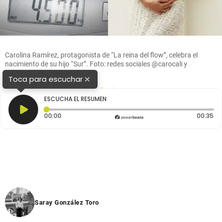
Carolina Ramírez, protagonista de “La reina del flow”, celebra el
nacimiento de su hijo “Sur”. Foto: redes sociales @carocali y
@martincornide
×
Toca para escuchar
1
2
ESCUCHA EL RESUMEN
Tiempo transcurrido: 0 segundos
Du
00:00
00:35
Saray González Toro