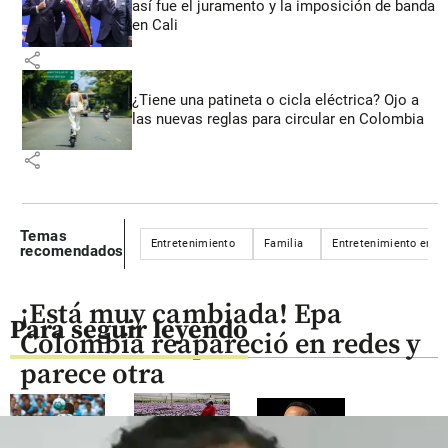
así fue el juramento y la imposición de banda
en Cali
share
¿Tiene una patineta o cicla eléctrica? Ojo a
las nuevas reglas para circular en Colombia
share
Temas
Entretenimiento
Familia
Entretenimiento en c
recomendados
¡Está muy cambiada! Epa
Para seguir leyendo
Colombia reapareció en redes y
parece otra