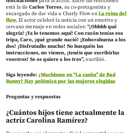
felicitaciones
para la actriz. Entre las reacciones
está la de
Carlos Torres
, su co-protagonista y
encargado de dar vida a Charly Flow en
La reina del
flow.
El actor celebró la noticia con un emotivo y
cercano mensaje en redes sociales:
“¡Ohhhh qué
alegría! ¡Ya lo tenemos aquí! Con razón tenías esa
tripa, Caro, ¡qué grande nació! ¡Enhorabuena a los
dos! ¡Disfrutadlo mucho! No busquéis las
instrucciones, no vienen, ¡tenéis que escribirlas
vosotros! Se os quiere a los tres”,
escribió.
Siga leyendo:
¿Machismo en “La casita” de Bad
Bunny? Hay polémica por las mujeres elegidas
Preguntas y respuestas
¿Cuántos hijos tiene actualmente la
actriz Carolina Ramírez?