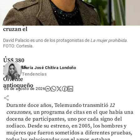
Oriente
Antioqueño
Flores que
cruzan el
cielo: así
David Palacio es uno de los protagonistas de
La mujer prohibida
.
es el
FOTO: Cortesía.
negocio
que mueve
US$ 380
millones
María José Chitiva Londoño
en el
Tendencias
Oriente
antioqueño
06 de agosto de 2026
share
Durante doce años, Telemundo transmitió
12
corazones
, un programa de citas en el que había una
docena de participantes, uno por cada signo del
zodiaco. Desde su estreno, en 2005, los hombres y
mujeres que fueron sometidos a diferentes pruebas,
todas las relacionadas con el amor, estaban