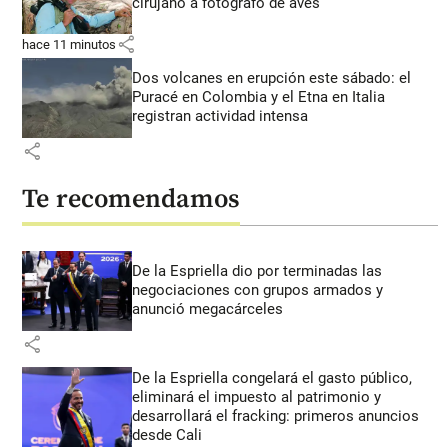
cirujano a fotógrafo de aves
share
hace 11 minutos
Dos volcanes en erupción este sábado: el
Puracé en Colombia y el Etna en Italia
registran actividad intensa
share
Te recomendamos
De la Espriella dio por terminadas las
negociaciones con grupos armados y
anunció megacárceles
share
De la Espriella congelará el gasto público,
eliminará el impuesto al patrimonio y
desarrollará el fracking: primeros anuncios
desde Cali