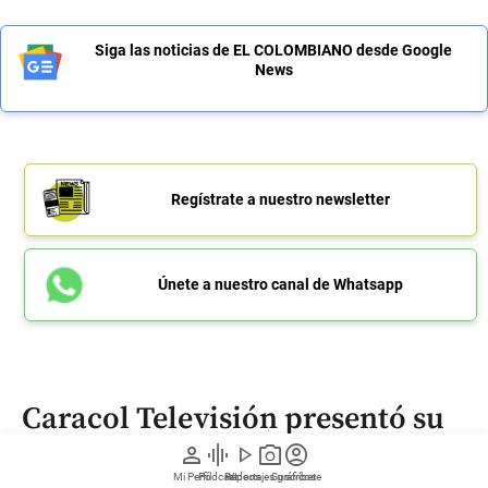
Siga las noticias de EL COLOMBIANO desde Google
News
Regístrate a nuestro newsletter
Únete a nuestro canal de Whatsapp
Caracol Televisión presentó su
nueva política para prevenir el
person
graphic_eq
play_arrow
photo_camera
account_circle
acoso sexual
Mi Perfil
Pódcast
Reportajes gráficos
Videos
Suscríbete