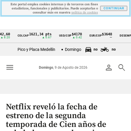
Este portal emplea cookies internas y de terceros con fines
estadísticos, funcionales y publicitarios. Puede aceptarlas o
CONTINUAR
consultar más en nuestra
politica de cookies
0
1621,34 pts
$4178
$3648
9,
COLCAP
USD/COP
EUR/COP
DESEMPLEO
Cintillo
0
▲ 0.67
▲ 0.42
—
▼ 
de
Pico y Placa Medellín
Domingo
no
no
indicadores
económicos
menu
person
search
Domingo
, 9 de Agosto de 2026
Colombia
Netflix reveló la fecha de
estreno de la segunda
temporada de Cien años de