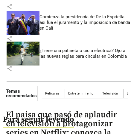
share
Comienza la presidencia de De la Espriella:
así fue el juramento y la imposición de banda
en Cali
share
¿Tiene una patineta o cicla eléctrica? Ojo a
las nuevas reglas para circular en Colombia
share
Temas
Películas
Entretenimiento
Televisión
Lite
recomendados
El paisa que pasó de aplaudir
Para seguir leyendo
en televisión a protagonizar
series en Netflix: conozca la