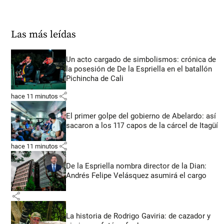
Las más leídas
Un acto cargado de simbolismos: crónica de
la posesión de De la Espriella en el batallón
Pichincha de Cali
share
hace 11 minutos
El primer golpe del gobierno de Abelardo: así
sacaron a los 117 capos de la cárcel de Itagüí
share
hace 11 minutos
De la Espriella nombra director de la Dian:
Andrés Felipe Velásquez asumirá el cargo
share
La historia de Rodrigo Gaviria: de cazador y