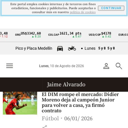
Este portal emplea cookies internas y de terceros con fines
estadísticos, funcionales y publicitarios. Puede aceptarlas o
CONTINUAR
consultar más en nuestra
politica de cookies
,48
US$3342,60
1621,34 pts
$4178
ORO
COLCAP
USD/COP
EUR/CO
Cintillo
1.12
▲ 8.20
▲ 0.67
▲ 0.42
de
Pico y Placa Medellín
Lunes
5 y 8
5 y 8
indicadores
económicos
menu
person
search
Lunes
, 10 de Agosto de 2026
Colombia
Jaime Alvarado
El DIM rompe el mercado: Didier
Moreno deja al campeón Junior
para volver a casa, ya firmó
contrato
Fútbol
06/01/ 2026
share