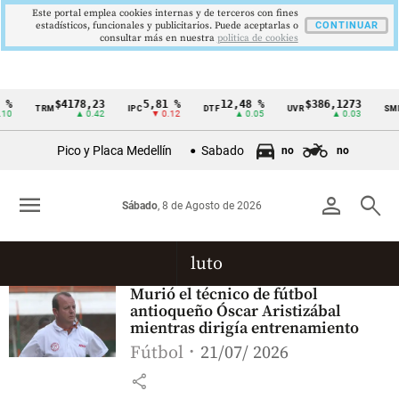
Este portal emplea cookies internas y de terceros con fines
estadísticos, funcionales y publicitarios. Puede aceptarlas o
CONTINUAR
consultar más en nuestra
politica de cookies
%
$4178,23
5,81 %
12,48 %
$386,1273
TRM
IPC
DTF
UVR
SMM
Cintillo
0
▲ 0.42
▼ 0.12
▲ 0.05
▲ 0.03
de
Pico y Placa Medellín
Sabado
no
no
indicadores
económicos
menu
person
search
Sábado
, 8 de Agosto de 2026
Colombia
luto
Murió el técnico de fútbol
antioqueño Óscar Aristizábal
mientras dirigía entrenamiento
Fútbol
21/07/ 2026
share