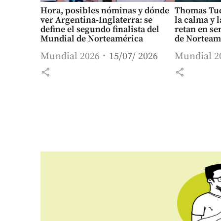
Hora, posibles nóminas y dónde
Thomas Tuch
ver Argentina-Inglaterra: se
la calma y 
define el segundo finalista del
retan en se
Mundial de Norteamérica
de Norteam
Mundial 2026
15/07/ 2026
Mundial 2
share
share