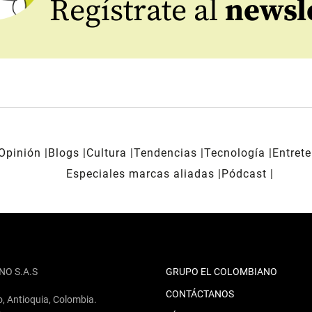
Regístrate al
newsl
Opinión
Blogs
Cultura
Tendencias
Tecnología
Entret
Especiales marcas aliadas
Pódcast
NO S.A.S
GRUPO EL COLOMBIANO
CONTÁCTANOS
o, Antioquia, Colombia.