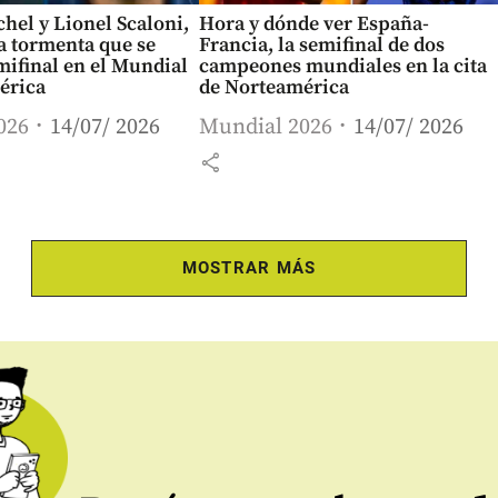
el y Lionel Scaloni,
Hora y dónde ver España-
la tormenta que se
Francia, la semifinal de dos
mifinal en el Mundial
campeones mundiales en la cita
érica
de Norteamérica
026
14/07/ 2026
Mundial 2026
14/07/ 2026
share
MOSTRAR MÁS