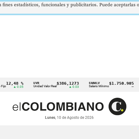
 fines estadísticos, funcionales y publicitarios. Puede aceptarlas
2,48 %
$386,1273
$1.750.905
UVR
SMMLV
BR
Unidad Valor Real
Salario Mínimo
Pe
▲ 0.05
▲ 0.03
—
Lunes
, 10 de Agosto de 2026