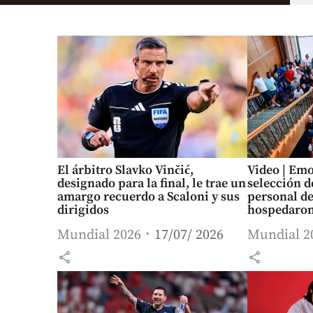
El árbitro Slavko Vinčić,
Video | Emo
designado para la final, le trae un
selección d
amargo recuerdo a Scaloni y sus
personal de
dirigidos
hospedaron
Mundial 2026
17/07/ 2026
Mundial 2
share
share