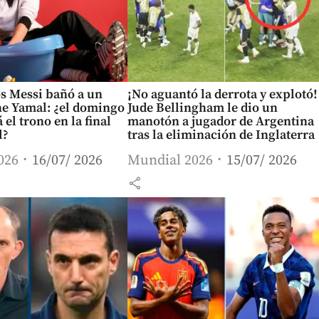
s Messi bañó a un
¡No aguantó la derrota y explotó!
e Yamal: ¿el domingo
Jude Bellingham le dio un
 el trono en la final
manotón a jugador de Argentina
l?
tras la eliminación de Inglaterra
026
16/07/ 2026
Mundial 2026
15/07/ 2026
share