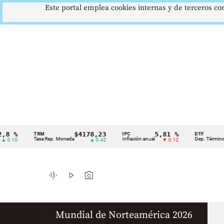
Este portal emplea cookies internas y de terceros con
%
$4178,23
5,81 %
1
TRM
IPC
DTF
Cintillo
Tasa Rep. Moneda
Inflación anual
Dep. Término Fijo
10
▲ 0.42
▼ 0.12
de
indicadores
graphic_eq
play_arrow
photo_camera
económicos
Colombia
Mundial de Norteamérica 2026