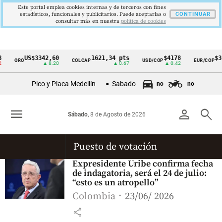
Este portal emplea cookies internas y de terceros con fines
estadísticos, funcionales y publicitarios. Puede aceptarlas o
CONTINUAR
consultar más en nuestra
politica de cookies
US$3342,60
1621,34 pts
$4178
$36
ORO
COLCAP
USD/COP
EUR/COP
Cintillo
▲ 8.20
▲ 0.67
▲ 0.42
de
Pico y Placa Medellín
Sabado
no
no
indicadores
económicos
menu
person
search
Sábado
, 8 de Agosto de 2026
Colombia
Puesto de votación
Expresidente Uribe confirma fecha
de indagatoria, será el 24 de julio:
“esto es un atropello”
Colombia
23/06/ 2026
share