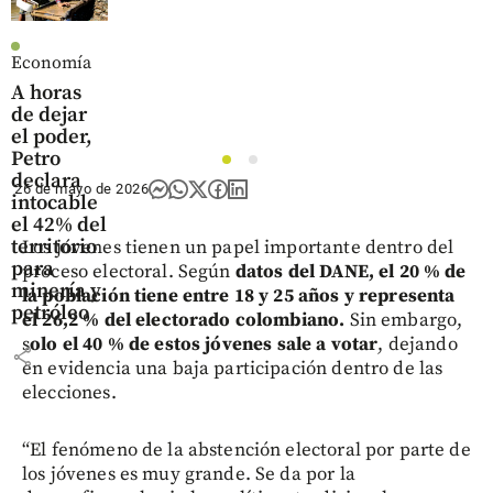
Economía
A horas
de dejar
el poder,
Petro
1
2
declara
26 de mayo de 2026
intocable
el 42% del
territorio
Los jóvenes tienen un papel importante dentro del
para
proceso electoral. Según
datos del DANE, el 20 % de
minería y
la población tiene entre 18 y 25 años y representa
petróleo
el 26,2 % del electorado colombiano.
Sin embargo,
s
olo el 40 % de estos jóvenes sale a votar
, dejando
share
en evidencia una baja participación dentro de las
elecciones.
“El fenómeno de la abstención electoral por parte de
los jóvenes es muy grande. Se da por la