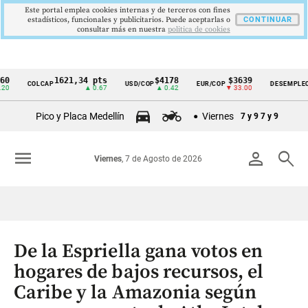
Este portal emplea cookies internas y de terceros con fines
estadísticos, funcionales y publicitarios. Puede aceptarlas o
CONTINUAR
consultar más en nuestra
politica de cookies
1621,34 pts
$4178
$3639
9,9
COLCAP
USD/COP
EUR/COP
DESEMPLEO
Cintillo
▲ 0.67
▲ 0.42
▼ 33.00
▼ 0.
de
Pico y Placa Medellín
Viernes
7 y 9
7 y 9
indicadores
económicos
menu
person
search
Viernes
, 7 de Agosto de 2026
Colombia
De la Espriella gana votos en
hogares de bajos recursos, el
Caribe y la Amazonia según