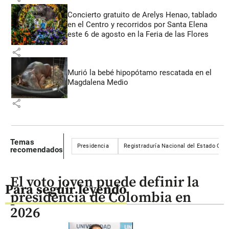
Concierto gratuito de Arelys Henao, tablado
en el Centro y recorridos por Santa Elena
este 6 de agosto en la Feria de las Flores
share
Murió la bebé hipopótamo rescatada en el
Magdalena Medio
share
Temas
Presidencia
Registraduría Nacional del Estado Civil
recomendados
El voto joven puede definir la
Para seguir leyendo
presidencia de Colombia en
2026