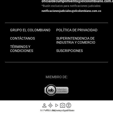
oficialdecumplimiento@elcolombiano.com.
*Buzón exclusivo para notificaciones judiciales:
notificacionesjudiciales@elcolombiano.com.co
GRUPO EL COLOMBIANO
POLÍTICA DE PRIVACIDAD
CONTÁCTANOS
SUPERINTENDENCIA DE
INDUSTRIA Y COMERCIO
TÉRMINOS Y
CONDICIONES
SUSCRIPCIONES
MIEMBRO DE:
person
graphic_eq
play_arrow
photo_camera
account_circle
Mi Perfil
Pódcast
Reportajes gráficos
Videos
Suscríbete