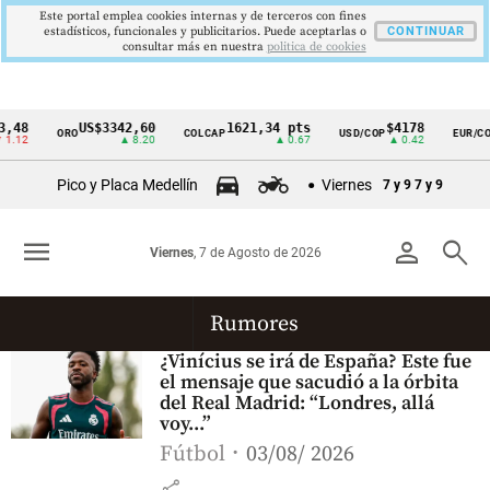
Este portal emplea cookies internas y de terceros con fines
estadísticos, funcionales y publicitarios. Puede aceptarlas o
CONTINUAR
consultar más en nuestra
politica de cookies
,48
US$3342,60
1621,34 pts
$4178
ORO
COLCAP
USD/COP
EUR/CO
Cintillo
1.12
▲ 8.20
▲ 0.67
▲ 0.42
de
Pico y Placa Medellín
Viernes
7 y 9
7 y 9
indicadores
económicos
menu
person
search
Viernes
, 7 de Agosto de 2026
Colombia
Rumores
¿Vinícius se irá de España? Este fue
el mensaje que sacudió a la órbita
del Real Madrid: “Londres, allá
voy...”
Fútbol
03/08/ 2026
share