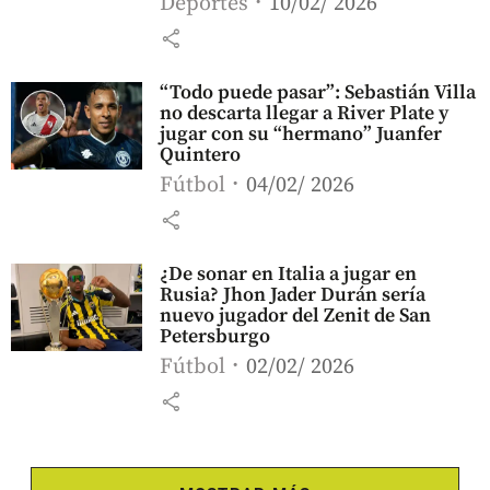
Deportes
10/02/ 2026
share
“Todo puede pasar”: Sebastián Villa
no descarta llegar a River Plate y
jugar con su “hermano” Juanfer
Quintero
Fútbol
04/02/ 2026
share
¿De sonar en Italia a jugar en
Rusia? Jhon Jader Durán sería
nuevo jugador del Zenit de San
Petersburgo
Fútbol
02/02/ 2026
share