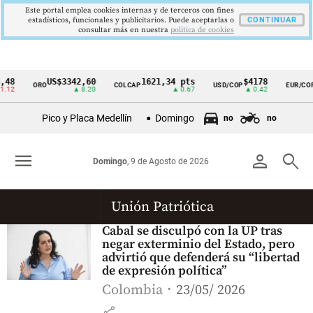
Este portal emplea cookies internas y de terceros con fines
estadísticos, funcionales y publicitarios. Puede aceptarlas o
CONTINUAR
consultar más en nuestra
politica de cookies
48
US$3342,60
1621,34 pts
$4178
ORO
COLCAP
USD/COP
EUR/COP
Cintillo
.12
▲ 8.20
▲ 0.67
▲ 0.42
de
Pico y Placa Medellín
Domingo
no
no
indicadores
económicos
menu
person
search
Domingo
, 9 de Agosto de 2026
Colombia
Unión Patriótica
Cabal se disculpó con la UP tras
negar exterminio del Estado, pero
advirtió que defenderá su “libertad
de expresión política”
Colombia
23/05/ 2026
share