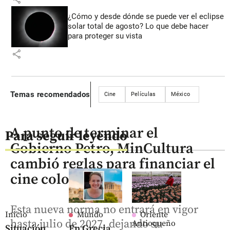
¿Cómo y desde dónde se puede ver el eclipse
solar total de agosto? Lo que debe hacer
para proteger su vista
share
Temas recomendados
Cine
Películas
México
A punto de terminar el
Para seguir leyendo
Gobierno Petro, MinCultura
cambió reglas para financiar el
cine colombiano
Esta nueva norma no entrará en vigor
Inicio
Mundo
Oriente
hasta julio de 2027, dejando su
Antioqueño
Situación
En Grecia