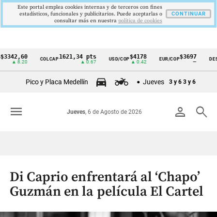
Este portal emplea cookies internas y de terceros con fines
estadísticos, funcionales y publicitarios. Puede aceptarlas o
CONTINUAR
consultar más en nuestra
politica de cookies
2,60
1621,34 pts
$4178
$3697
COLCAP
USD/COP
EUR/COP
DESEMPL
Cintillo
 8.20
▲ 0.67
▲ 0.42
—
de
Pico y Placa Medellín
Jueves
3 y 6
3 y 6
indicadores
económicos
menu
person
search
Jueves
, 6 de Agosto de 2026
Colombia
Di Caprio enfrentará al ‘Chapo’
Guzmán en la película El Cartel