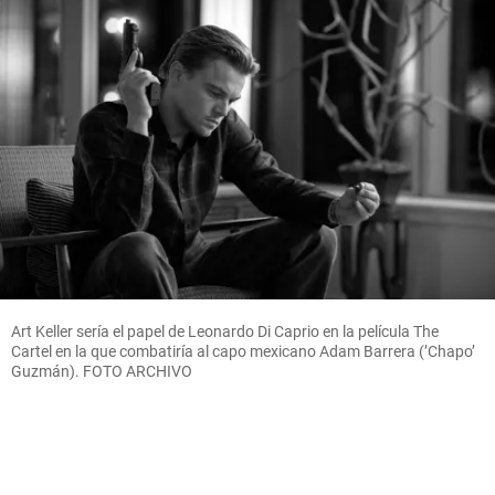
Art Keller sería el papel de Leonardo Di Caprio en la película The
Cartel en la que combatiría al capo mexicano Adam Barrera (’Chapo’
Guzmán). FOTO ARCHIVO