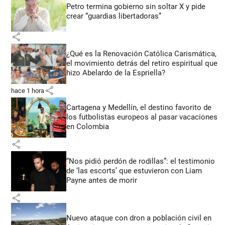
Petro termina gobierno sin soltar X y pide
crear “guardias libertadoras”
share
¿Qué es la Renovación Católica Carismática,
el movimiento detrás del retiro espiritual que
hizo Abelardo de la Espriella?
share
hace 1 hora
Cartagena y Medellín, el destino favorito de
los futbolistas europeos al pasar vacaciones
en Colombia
share
“Nos pidió perdón de rodillas”: el testimonio
de ‘las escorts’ que estuvieron con Liam
Payne antes de morir
share
Nuevo ataque con dron a población civil en