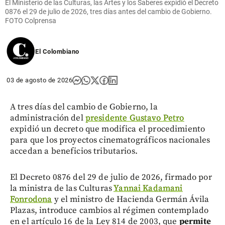
sin piloto?
El Ministerio de las Culturas, las Artes y los Saberes expidió el Decreto
0876 el 29 de julio de 2026, tres días antes del cambio de Gobierno.
share
FOTO Colprensa
El Colombiano
03 de agosto de 2026
A tres días del cambio de Gobierno, la
administración del
presidente Gustavo Petro
expidió un decreto que modifica el procedimiento
para que los proyectos cinematográficos nacionales
accedan a beneficios tributarios.
El Decreto 0876 del 29 de julio de 2026, firmado por
la ministra de las Culturas
Yannai Kadamani
Fonrodona
y el ministro de Hacienda Germán Ávila
Plazas, introduce cambios al régimen contemplado
en el artículo 16 de la Ley 814 de 2003, que
pe
rmite