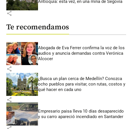
Antioquia: esta vez, en una mina de Segovia
share
Te recomendamos
Abogada de Eva Ferrer confirma la voz de los
audios y anuncia demandas contra Verónica
Alcocer
share
¿Busca un plan cerca de Medellín? Conozca
ocho pueblos para visitar, con rutas, costos y
qué hacer en cada uno
share
Empresario paisa lleva 10 días desaparecido
y su carro apareció incendiado en Santander
share