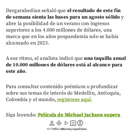
Dergarabedian señaló que
el resultado de este fin
de semana sienta las bases para un agosto sólido
y
abre la posibilidad de un verano con ingresos
superiores a los 4.000 millones de dólares, una
marca que en los años pospandemia solo se había
alcanzado en 2023.
A ese ritmo, el analista indicó que
una taquilla anual
de 10.000 millones de dólares está al alcance para
este año
.
Para consultar contenido prémium o profundizar
sobre sus temas de interés de Medellín, Antioquia,
Colombia y el mundo,
regístrese aquí
.
Siga leyendo:
Película de Michael Jackson supera
los USD 700 millones y se convierte en el estreno
person
graphic_eq
play_arrow
photo_camera
account_circle
más exitoso del año
Mi Perfil
Pódcast
Reportajes gráficos
Videos
Suscríbete