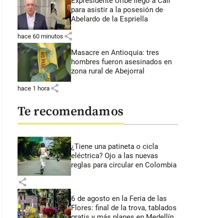
Expresidente Uribe llegó a Cali
para asistir a la posesión de
Abelardo de la Espriella
share
hace 60 minutos
Masacre en Antioquia: tres
hombres fueron asesinados en
zona rural de Abejorral
share
hace 1 hora
Te recomendamos
¿Tiene una patineta o cicla
eléctrica? Ojo a las nuevas
reglas para circular en Colombia
share
6 de agosto en la Feria de las
Flores: final de la trova, tablados
gratis y más planes en Medellín