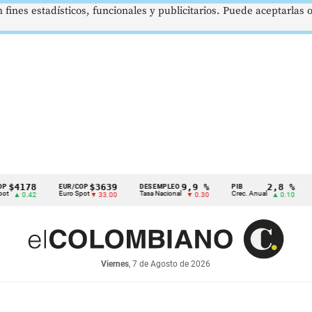
 fines estadísticos, funcionales y publicitarios. Puede aceptarlas
78
$3639
9,9 %
2,8 %
EUR/COP
DESEMPLEO
PIB
TRM
Euro Spot
Tasa Nacional
Crec. Anual
Tasa Re
42
▼ 33.00
▼ 0.30
▲ 0.10
Viernes
, 7 de Agosto de 2026