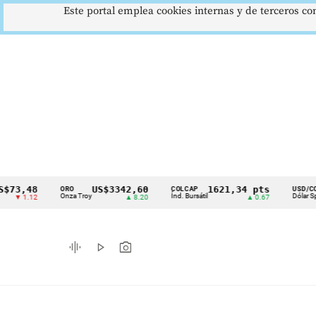
Este portal emplea cookies internas y de terceros con
48
US$3342,60
1621,34 pts
$41
ORO
COLCAP
USD/COP
Cintillo
Onza Troy
Índ. Bursátil
Dólar Spot
12
▲ 8.20
▲ 0.67
▲ 0.
de
indicadores
graphic_eq
play_arrow
photo_camera
económicos
Colombia