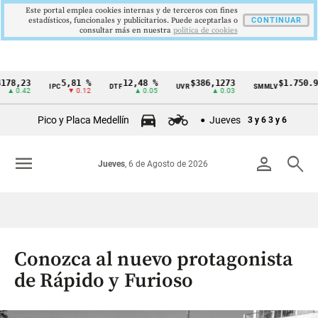
Este portal emplea cookies internas y de terceros con fines
estadísticos, funcionales y publicitarios. Puede aceptarlas o
CONTINUAR
consultar más en nuestra
politica de cookies
23
5,81 %
12,48 %
$386,1273
$1.750.905
IPC
DTF
UVR
SMMLV
Cintillo
.42
▼ 0.12
▲ 0.05
▲ 0.03
—
de
Pico y Placa Medellín
Jueves
3 y 6
3 y 6
indicadores
económicos
menu
person
search
Jueves
, 6 de Agosto de 2026
Colombia
Conozca al nuevo protagonista
de Rápido y Furioso