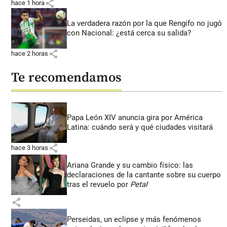
share
hace 1 hora
La verdadera razón por la que Rengifo no jugó
con Nacional: ¿está cerca su salida?
share
hace 2 horas
Te recomendamos
Papa León XIV anuncia gira por América
Latina: cuándo será y qué ciudades visitará
share
hace 3 horas
Ariana Grande y su cambio físico: las
declaraciones de la cantante sobre su cuerpo
tras el revuelo por
Petal
share
Perseidas, un eclipse y más fenómenos