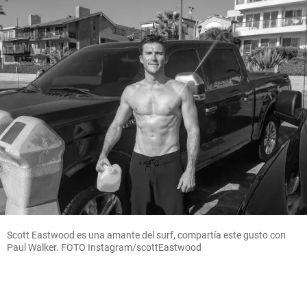
Scott Eastwood es una amante del surf, compartía este gusto con
Paul Walker. FOTO Instagram/scottEastwood