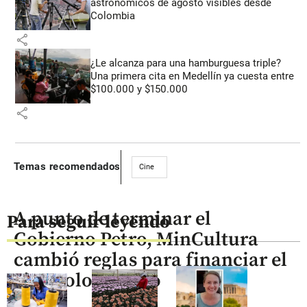
astronómicos de agosto visibles desde
Colombia
share
¿Le alcanza para una hamburguesa triple?
Una primera cita en Medellín ya cuesta entre
$100.000 y $150.000
share
Temas recomendados
Cine
A punto de terminar el
Para seguir leyendo
Gobierno Petro, MinCultura
cambió reglas para financiar el
cine colombiano