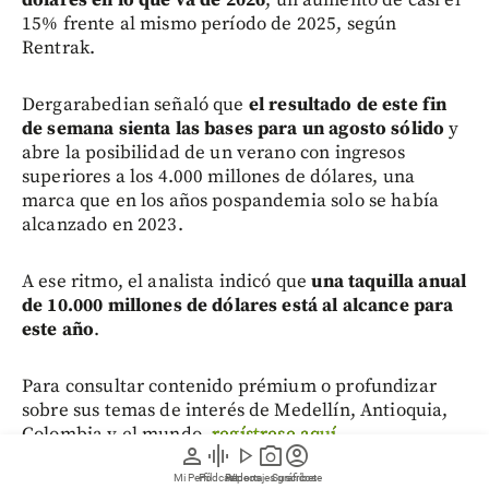
15% frente al mismo período de 2025, según
Rentrak.
Dergarabedian señaló que
el resultado de este fin
de semana sienta las bases para un agosto sólido
y
abre la posibilidad de un verano con ingresos
superiores a los 4.000 millones de dólares, una
marca que en los años pospandemia solo se había
alcanzado en 2023.
A ese ritmo, el analista indicó que
una taquilla anual
de 10.000 millones de dólares está al alcance para
este año
.
Para consultar contenido prémium o profundizar
sobre sus temas de interés de Medellín, Antioquia,
Colombia y el mundo,
regístrese aquí
.
person
graphic_eq
play_arrow
photo_camera
account_circle
Mi Perfil
Pódcast
Reportajes gráficos
Videos
Suscríbete