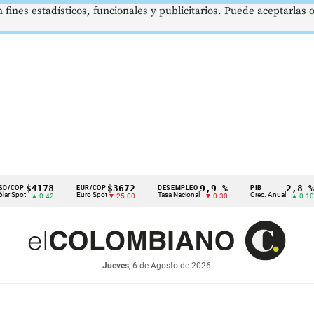
 fines estadísticos, funcionales y publicitarios. Puede aceptarlas
$4178
$3672
9,9 %
2,8 %
EUR/COP
DESEMPLEO
PIB
T
Euro Spot
Tasa Nacional
Crec. Anual
T
▲ 0.42
▼ 25.00
▼ 0.30
▲ 0.10
Jueves
, 6 de Agosto de 2026