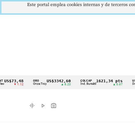
Este portal emplea cookies internas y de terceros con
73,48
US$3342,60
1621,34 pts
ORO
COLCAP
USD/COP
Cintillo
Onza Troy
Índ. Bursátil
Dólar Spot
▼ 1.12
▲ 8.20
▲ 0.67
de
indicadores
graphic_eq
play_arrow
photo_camera
económicos
Colombia