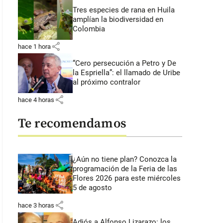
Tres especies de rana en Huila
amplían la biodiversidad en
Colombia
share
hace 1 hora
“Cero persecución a Petro y De
la Espriella”: el llamado de Uribe
al próximo contralor
share
hace 4 horas
Te recomendamos
¿Aún no tiene plan? Conozca la
programación de la Feria de las
Flores 2026 para este miércoles
5 de agosto
share
hace 3 horas
Adiós a Alfonso Lizarazo: los