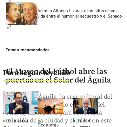
Adiós a Alfonso Lizarazo: los hitos de una
vida entre el humor, el secuestro y el Senado
share
Temas recomendados
El Museo del Fútbol abre las
Para seguir leyendo
puertas en el Solar del Águila
El Solar del Águila, la casa cultural del
Águila Descalza, abrió el Museo del
Fútbol, un espacio para conocer la
relación de la ciudad y el país con este
Economía
Fútbol
Economía