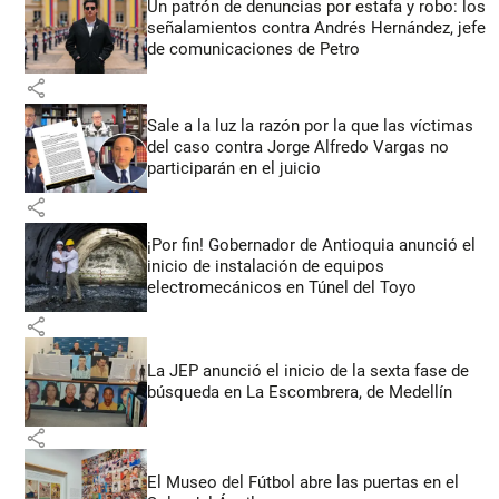
Un patrón de denuncias por estafa y robo: los
señalamientos contra Andrés Hernández, jefe
de comunicaciones de Petro
share
Sale a la luz la razón por la que las víctimas
del caso contra Jorge Alfredo Vargas no
participarán en el juicio
share
¡Por fin! Gobernador de Antioquia anunció el
inicio de instalación de equipos
electromecánicos en Túnel del Toyo
share
La JEP anunció el inicio de la sexta fase de
búsqueda en La Escombrera, de Medellín
share
El Museo del Fútbol abre las puertas en el