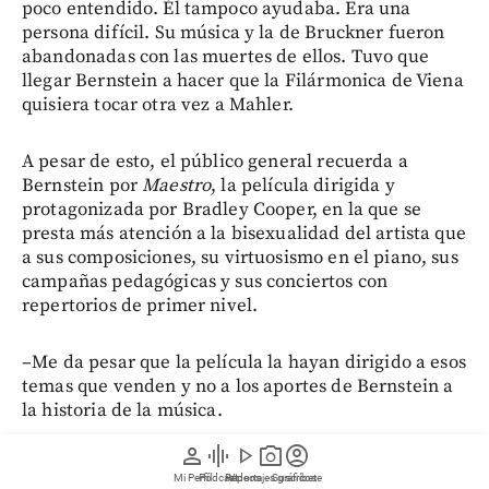
poco entendido. Él tampoco ayudaba. Era una
persona difícil. Su música y la de Bruckner fueron
abandonadas con las muertes de ellos. Tuvo que
llegar Bernstein a hacer que la Filármonica de Viena
quisiera tocar otra vez a Mahler.
A pesar de esto, el público general recuerda a
Bernstein por
Maestro
, la película dirigida y
protagonizada por Bradley Cooper, en la que se
presta más atención a la bisexualidad del artista que
a sus composiciones, su virtuosismo en el piano, sus
campañas pedagógicas y sus conciertos con
repertorios de primer nivel.
–Me da pesar que la película la hayan dirigido a esos
temas que venden y no a los aportes de Bernstein a
la historia de la música.
person
graphic_eq
play_arrow
photo_camera
account_circle
Lea aquí:
Un “Neruda” paisa forma a las nuevas
Mi Perfil
Pódcast
Reportajes gráficos
Videos
Suscríbete