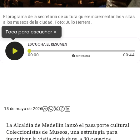
El programa de la secretaría de cultura quiere incrementar las visitas
a los museos de la ciudad. Foto: Julio Herrera.
×
Toca para escuchar
ESCUCHA EL RESUMEN
Tiempo transcurrido: 0 segundos
Du
00:00
00:44
13 de mayo de 2026
La Alcaldía de Medellín lanzó el pasaporte cultural
Coleccionistas de Museos, una estrategia para
incentivar la visita ciudadana a 30 espacios