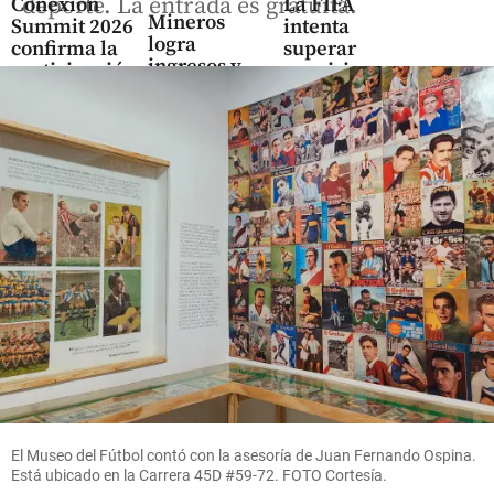
deporte. La entrada es gratuita.
Conexión
La FIFA
Mineros
Summit 2026
intenta
logra
confirma la
superar
ingresos y
participación
su crisis
utilidades
del
con
récord en
vicepresidente
disculpas
el primer
electo José
y dio su
semestre
Manuel
“pleno
de 2026
Restrepo en el
apoyo” a
evento
Infantino
share
share
share
Colombia
Sede
presidencial
El Museo del Fútbol contó con la asesoría de Juan Fernando Ospina.
de De la
Está ubicado en la Carrera 45D #59-72. FOTO Cortesía.
Espriella en