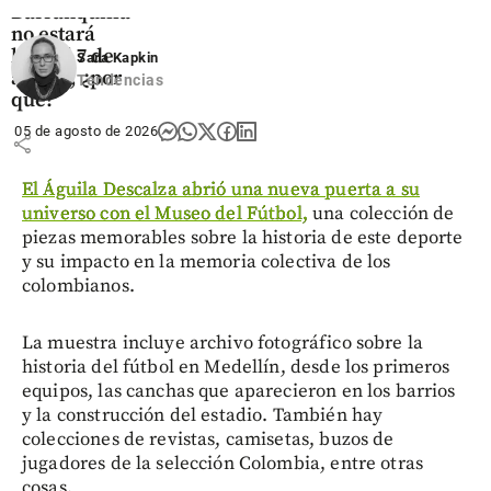
Barranquilla
no estará
lista el 7 de
Sara Kapkin
agosto, ¿por
Tendencias
qué?
05 de agosto de 2026
share
El Águila Descalza abrió una nueva puerta a su
universo con el Museo del Fútbol,
una colección de
piezas memorables sobre la historia de este deporte
y su impacto en la memoria colectiva de los
colombianos.
La muestra incluye archivo fotográfico sobre la
historia del fútbol en Medellín, desde los primeros
equipos, las canchas que aparecieron en los barrios
y la construcción del estadio. También hay
colecciones de revistas, camisetas, buzos de
jugadores de la selección Colombia, entre otras
cosas.