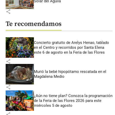
Solar del Águila
share
Te recomendamos
Concierto gratuito de Arelys Henao, tablado
en el Centro y recorridos por Santa Elena
este 6 de agosto en la Feria de las Flores
share
Murió la bebé hipopótamo rescatada en el
Magdalena Medio
share
¿Aún no tiene plan? Conozca la programación
de la Feria de las Flores 2026 para este
miércoles 5 de agosto
share