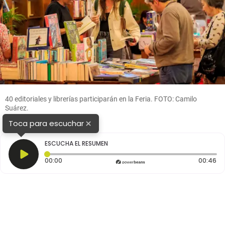
40 editoriales y librerías participarán en la Feria. FOTO: Camilo
Suárez.
×
Toca para escuchar
ESCUCHA EL RESUMEN
Tiempo transcurrido: 0 segundos
Du
00:00
00:46