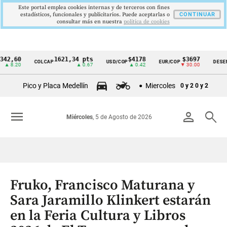
Este portal emplea cookies internas y de terceros con fines
estadísticos, funcionales y publicitarios. Puede aceptarlas o
CONTINUAR
consultar más en nuestra
politica de cookies
,60
1621,34 pts
$4178
$3697
COLCAP
USD/COP
EUR/COP
DESEMPLE
Cintillo
.20
▲ 0.67
▲ 0.42
▼ 30.00
de
Pico y Placa Medellín
Miercoles
0 y 2
0 y 2
indicadores
económicos
menu
person
search
Miércoles
, 5 de Agosto de 2026
Colombia
Fruko, Francisco Maturana y
Sara Jaramillo Klinkert estarán
en la Feria Cultura y Libros