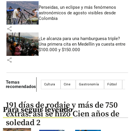
Perseidas, un eclipse y más fenómenos
astronómicos de agosto visibles desde
Colombia
share
¿Le alcanza para una hamburguesa triple?
Una primera cita en Medellín ya cuesta entre
$100.000 y $150.000
share
Temas
Cultura
Cine
Gastronomía
Fútbol
Lib
recomendados
191 días de rodaje y más de 750
Para seguir leyendo
extras: así se hizo Cien años de
soledad 2