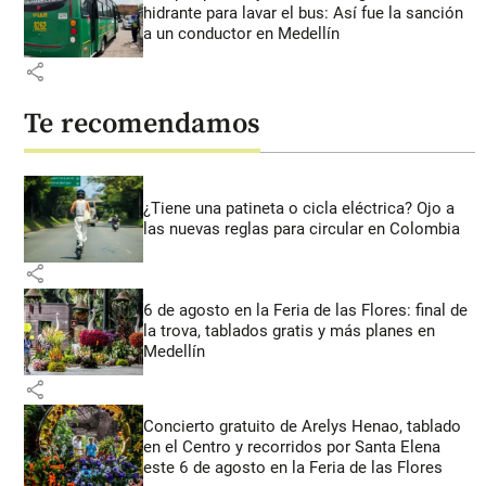
hidrante para lavar el bus: Así fue la sanción
a un conductor en Medellín
share
Te recomendamos
¿Tiene una patineta o cicla eléctrica? Ojo a
las nuevas reglas para circular en Colombia
share
6 de agosto en la Feria de las Flores: final de
la trova, tablados gratis y más planes en
Medellín
share
Concierto gratuito de Arelys Henao, tablado
en el Centro y recorridos por Santa Elena
este 6 de agosto en la Feria de las Flores