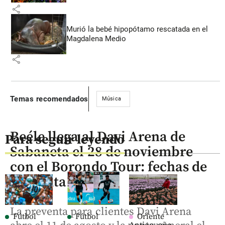
share
Murió la bebé hipopótamo rescatada en el
Magdalena Medio
share
Temas recomendados
Música
Beéle llega al Davi Arena de
Para seguir leyendo
Sabaneta el 28 de noviembre
con el Borondo Tour: fechas de
preventa y setlist
La preventa para clientes Davi Arena
Fútbol
Fútbol
Oriente