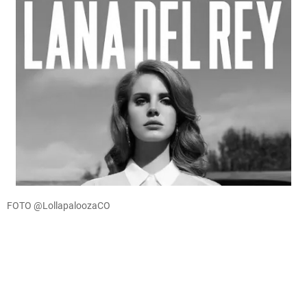
FOTO @LollapaloozaCO