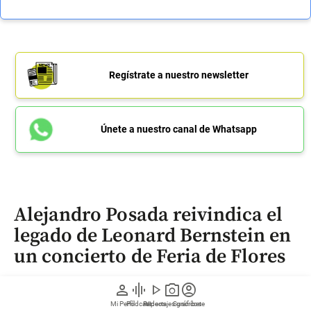
Regístrate a nuestro newsletter
Únete a nuestro canal de Whatsapp
Alejandro Posada reivindica el
legado de Leonard Bernstein en
un concierto de Feria de Flores
person
graphic_eq
play_arrow
photo_camera
account_circle
Durante la temporada de Feria de Flores,
Mi Perfil
Pódcast
Reportajes gráficos
Videos
Suscríbete