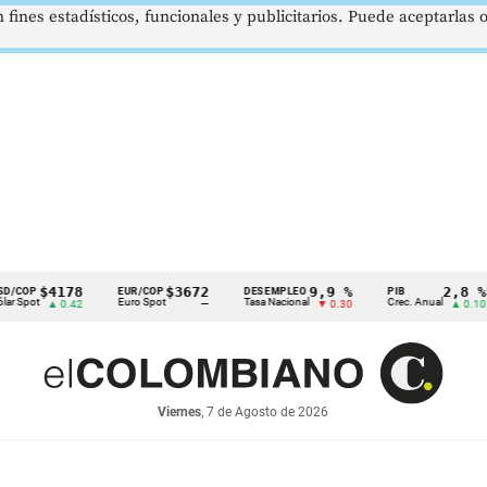
 fines estadísticos, funcionales y publicitarios. Puede aceptarlas
$4178
$3672
9,9 %
2,8 %
EUR/COP
DESEMPLEO
PIB
Euro Spot
Tasa Nacional
Crec. Anual
T
▲ 0.42
—
▼ 0.30
▲ 0.10
Viernes
, 7 de Agosto de 2026