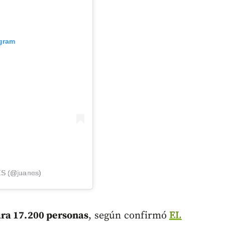
agram
ES (@juanes)
ara 17.200 personas
, según confirmó
EL