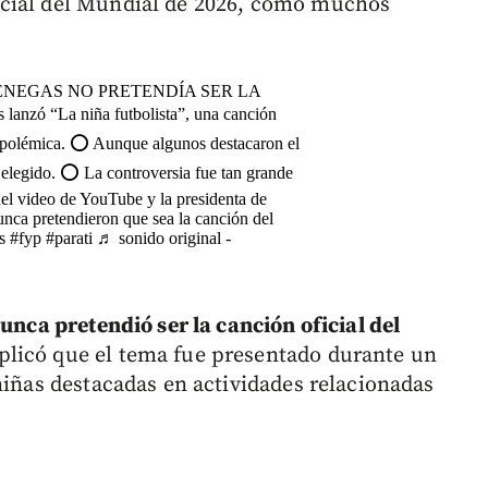
icial del Mundial de 2026, como muchos
ENEGAS NO PRETENDÍA SER LA
ó “La niña futbolista”, una canción
e polémica. ⭕ Aunque algunos destacaron el
al elegido. ⭕ La controversia fue tan grande
del video de YouTube y la presidenta de
nca pretendieron que sea la canción del
s
#fyp
#parati
♬ sonido original -
unca pretendió ser la canción oficial del
plicó que el tema fue presentado durante un
niñas destacadas en actividades relacionadas