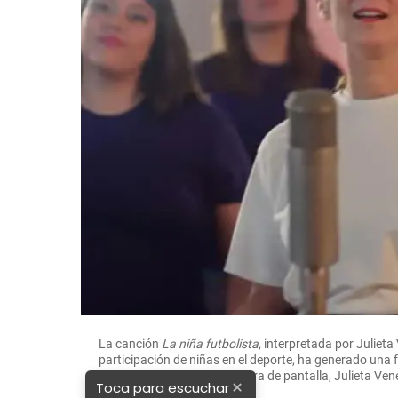
La canción
La niña futbolista
, interpretada por Juliet
participación de niñas en el deporte, ha generado una 
redes sociales. FOTO: Captura de pantalla, Julieta Ve
×
Toca para escuchar