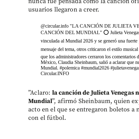
nunca fue pensada como la canción of
usuarios llegaron a creer.
@circular.info
"LA CANCIÓN DE JULIETA V
CANCIÓN DEL MUNDIAL" ⭕ Julieta Venegas lanz
vinculada al Mundial 2026 y se generó una fuert
mensaje del tema, otros criticaron el estilo music
que los administradores cerraron los comentarios 
México, Claudia Sheinbaum, salió a aclarar que nu
Mundial.
#polemica
#mundial2026
#julietavenega
Circular.INFO
”Aclaro:
la canción de Julieta Venegas n
Mundial
”, afirmó Sheinbaum, quien ex
acto en el que se entregaron boletos a 
con el fútbol.