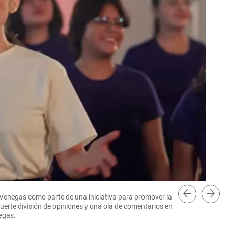
arrow_back
arrow_forward
a Venegas como parte de una iniciativa para promover la
Pág
fuerte división de opiniones y una ola de comentarios en
negas.