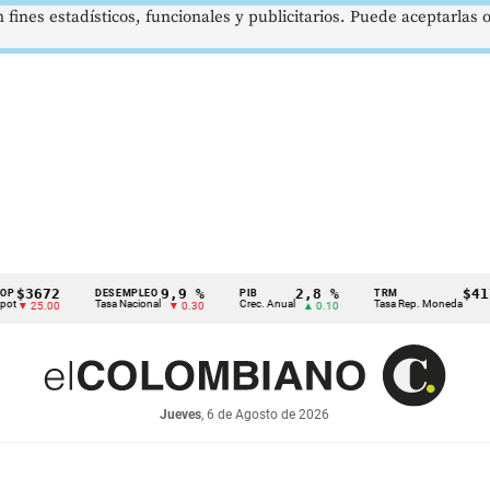
 fines estadísticos, funcionales y publicitarios. Puede aceptarlas
672
9,9 %
2,8 %
$4178,2
DESEMPLEO
PIB
TRM
Tasa Nacional
Crec. Anual
Tasa Rep. Moneda
5.00
▼ 0.30
▲ 0.10
▲ 0.4
Jueves
, 6 de Agosto de 2026