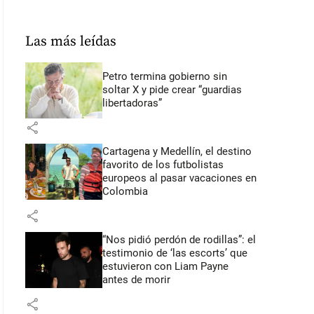
Las más leídas
Petro termina gobierno sin
soltar X y pide crear “guardias
libertadoras”
share
Cartagena y Medellín, el destino
favorito de los futbolistas
europeos al pasar vacaciones en
Colombia
share
“Nos pidió perdón de rodillas”: el
testimonio de ‘las escorts’ que
estuvieron con Liam Payne
antes de morir
share