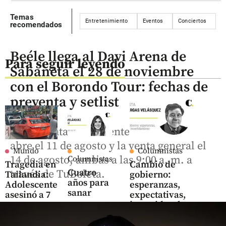
Temas
Entretenimiento
Eventos
Conciertos
M
recomendados
Beéle llega al Davi Arena de
Para seguir leyendo
Sabaneta el 28 de noviembre
con el Borondo Tour: fechas de
preventa y setlist
La preventa para clientes Davi Arena
abre el 11 de agosto y la venta general el
Mundo
Columnistas
14 de agosto, ambas a las 9:00 a. m. a
Columnistas
Tragedia en
Cambio de
Cuatro
través de TuBoleta.
Tailandia:
gobierno:
años para
Adolescente
esperanzas,
sanar
asesinó a 7
expectativas,
personas,
incertidumbres
hace 0
share
entre ellas,
minutos
share
sus abuelos