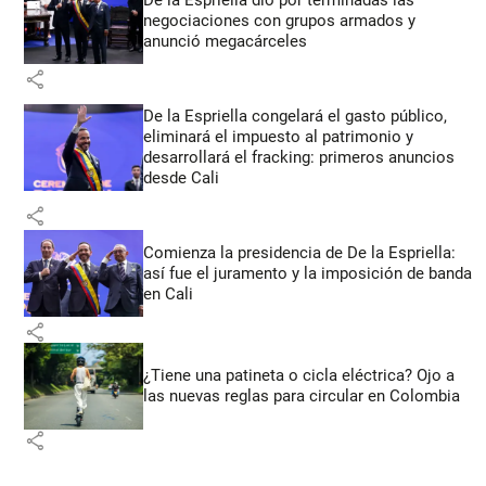
negociaciones con grupos armados y
anunció megacárceles
share
De la Espriella congelará el gasto público,
eliminará el impuesto al patrimonio y
desarrollará el fracking: primeros anuncios
desde Cali
share
Comienza la presidencia de De la Espriella:
así fue el juramento y la imposición de banda
en Cali
share
¿Tiene una patineta o cicla eléctrica? Ojo a
las nuevas reglas para circular en Colombia
share