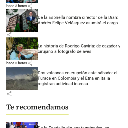
share
hace 3 horas
De la Espriella nombra director de la Dian:
Andrés Felipe Velásquez asumirá el cargo
share
La historia de Rodrigo Gaviria: de cazador y
cirujano a fotógrafo de aves
share
hace 3 horas
Dos volcanes en erupción este sábado: el
Puracé en Colombia y el Etna en Italia
registran actividad intensa
share
Te recomendamos
De la Espriella dio por terminadas las