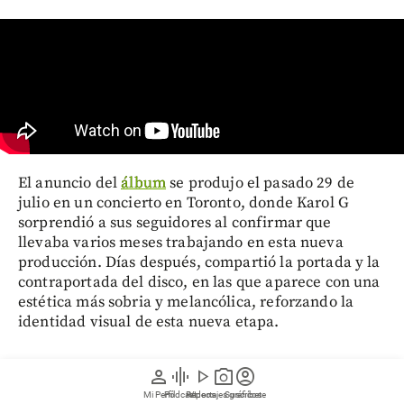
El anuncio del
álbum
se produjo el pasado 29 de
julio en un concierto en Toronto, donde Karol G
sorprendió a sus seguidores al confirmar que
llevaba varios meses trabajando en esta nueva
producción. Días después, compartió la portada y la
contraportada del disco, en las que aparece con una
estética más sobria y melancólica, reforzando la
identidad visual de esta nueva etapa.
Tras el lanzamiento del álbum,
la
artista
continuará
person
graphic_eq
play_arrow
photo_camera
account_circle
con su gira por Estados Unidos entre agosto y
Mi Perfil
Pódcast
Reportajes gráficos
Videos
Suscríbete