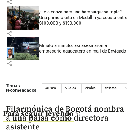
share
¿Le alcanza para una hamburguesa triple?
Una primera cita en Medellín ya cuesta entre
$100.000 y $150.000
share
Minuto a minuto: así asesinaron a
empresario aguacatero en mall de Envigado
share
Temas
Cultura
Música
Virales
artistas
Cant
recomendados
Filarmónica de Bogotá nombra
Para seguir leyendo
a una paisa como directora
asistente