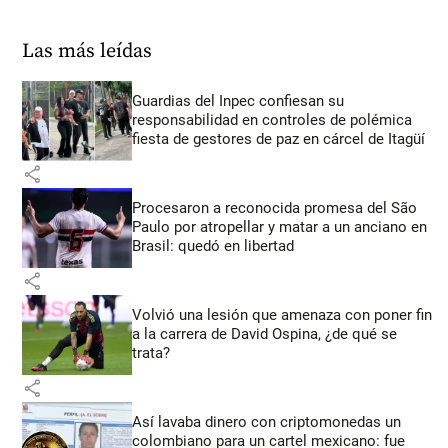
Las más leídas
Guardias del Inpec confiesan su
responsabilidad en controles de polémica
fiesta de gestores de paz en cárcel de Itagüí
share
Procesaron a reconocida promesa del São
Paulo por atropellar y matar a un anciano en
Brasil: quedó en libertad
share
Volvió una lesión que amenaza con poner fin
a la carrera de David Ospina, ¿de qué se
trata?
share
Así lavaba dinero con criptomonedas
un
colombiano para un cartel mexicano: fue