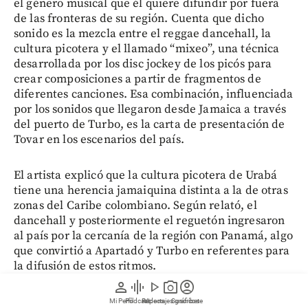
el género musical que él quiere difundir por fuera
de las fronteras de su región. Cuenta que dicho
sonido es la mezcla entre el reggae dancehall, la
cultura picotera y el llamado “mixeo”, una técnica
desarrollada por los disc jockey de los picós para
crear composiciones a partir de fragmentos de
diferentes canciones. Esa combinación, influenciada
por los sonidos que llegaron desde Jamaica a través
del puerto de Turbo, es la carta de presentación de
Tovar en los escenarios del país.
El artista explicó que la cultura picotera de Urabá
tiene una herencia jamaiquina distinta a la de otras
zonas del Caribe colombiano. Según relató, el
dancehall y posteriormente el reguetón ingresaron
al país por la cercanía de la región con Panamá, algo
que convirtió a Apartadó y Turbo en referentes para
la difusión de estos ritmos.
person
graphic_eq
play_arrow
photo_camera
account_circle
Mi Perfil
Pódcast
Reportajes gráficos
Videos
Suscríbete