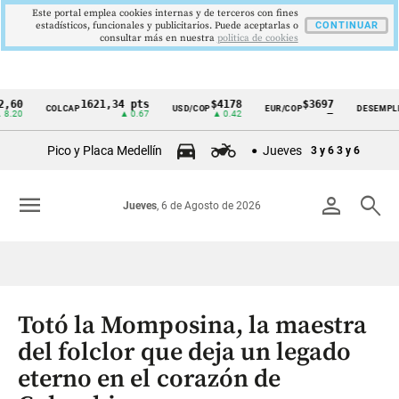
Este portal emplea cookies internas y de terceros con fines
estadísticos, funcionales y publicitarios. Puede aceptarlas o
CONTINUAR
consultar más en nuestra
politica de cookies
1621,34 pts
$4178
$3697
9,9
COLCAP
USD/COP
EUR/COP
DESEMPLEO
Cintillo
▲ 0.67
▲ 0.42
—
▼ 0
de
Pico y Placa Medellín
Jueves
3 y 6
3 y 6
indicadores
económicos
menu
person
search
Jueves
, 6 de Agosto de 2026
Colombia
Totó la Momposina, la maestra
del folclor que deja un legado
eterno en el corazón de