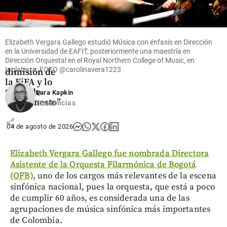
Fútbol
Luis Figo se
va contra
Elizabeth Vergara Gallego estudió Música con énfasis en Dirección
Infantino:
en la Universidad de EAFIT, posteriormente una maestría en
Dirección Orquestal en el Royal Northern College of Music, en
pidió su
Inglaterra. FOTO
@carolinavera1223
dimisión de
la FiFA y lo
tachó de
Sara Kapkin
“deshonesto”
Tendencias
share
04 de agosto de 2026
Elizabeth Vergara Gallego fue nombrada Directora
Asistente de la Orquesta Filarmónica de Bogotá
(OFB),
uno de los cargos más relevantes de la escena
sinfónica nacional, pues la orquesta, que está a poco
de cumplir 60 años, es considerada una de las
agrupaciones de música sinfónica más importantes
de Colombia.