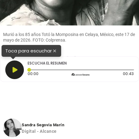
Murió a los 85 años Totó la Momposina en Celaya, México, este 17 de
mayo de 2026. FOTO: Colprensa.
×
Toca para escuchar
1
2
3
ESCUCHA EL RESUMEN
Tiempo transcurrido: 0 segundos
Du
00:00
00:43
Sandra Segovia Marín
Digital - Alcance