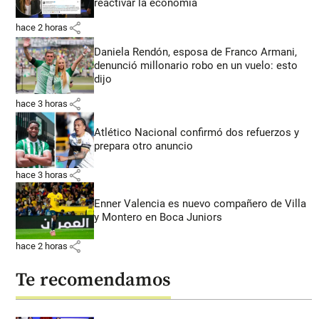
reactivar la economía
share
hace 2 horas
Daniela Rendón, esposa de Franco Armani,
denunció millonario robo en un vuelo: esto
dijo
share
hace 3 horas
Atlético Nacional confirmó dos refuerzos y
prepara otro anuncio
share
hace 3 horas
Enner Valencia es nuevo compañero de Villa
y Montero en Boca Juniors
share
hace 2 horas
Te recomendamos