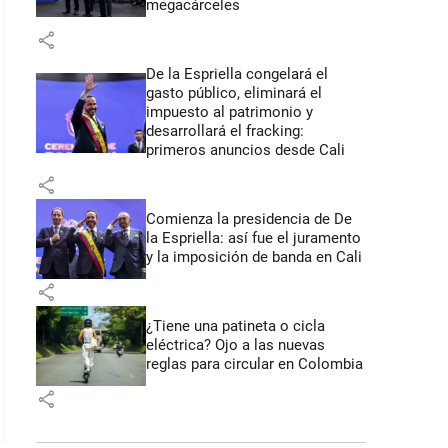
megacárceles
share
De la Espriella congelará el
gasto público, eliminará el
impuesto al patrimonio y
desarrollará el fracking:
primeros anuncios desde Cali
share
Comienza la presidencia de De
la Espriella: así fue el juramento
y la imposición de banda en Cali
share
¿Tiene una patineta o cicla
eléctrica? Ojo a las nuevas
reglas para circular en Colombia
share