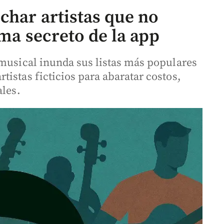
char artistas que no
ema secreto de la app
 musical inunda sus listas más populares
istas ficticios para abaratar costos,
ales.