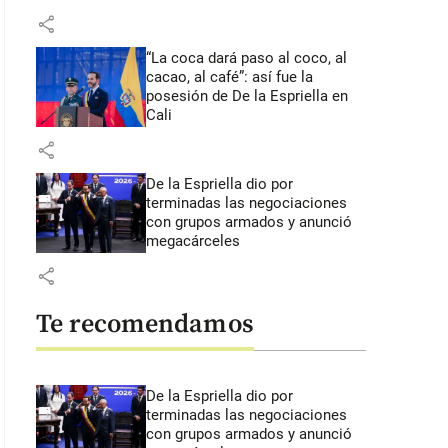
share
“La coca dará paso al coco, al
cacao, al café”: así fue la
posesión de De la Espriella en
Cali
share
De la Espriella dio por
terminadas las negociaciones
con grupos armados y anunció
megacárceles
share
Te recomendamos
De la Espriella dio por
terminadas las negociaciones
con grupos armados y anunció