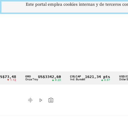
Este portal emplea cookies internas y de terceros con
3,48
US$3342,60
1621,34 pts
$
ORO
COLCAP
USD/COP
Cintillo
Onza Troy
Índ. Bursátil
Dólar Spot
 1.12
▲ 8.20
▲ 0.67
▲
de
indicadores
graphic_eq
play_arrow
photo_camera
económicos
Colombia