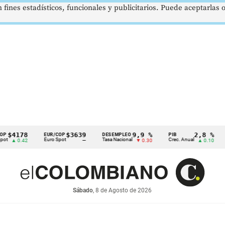
 fines estadísticos, funcionales y publicitarios. Puede aceptarlas
4178
$3639
9,9 %
2,8 %
EUR/COP
DESEMPLEO
PIB
TR
Euro Spot
Tasa Nacional
Crec. Anual
Tas
 0.42
—
▼ 0.30
▲ 0.10
Sábado
, 8 de Agosto de 2026