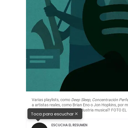
rito
Varias playlists, como
Deep Sleep
,
Concentración Perf
a artistas reales, como Brian Eno o Jon Hopkins, por mú
en términos éticos para la industria musical? FOTO
×
Toca para escuchar
ESCUCHA EL RESUMEN