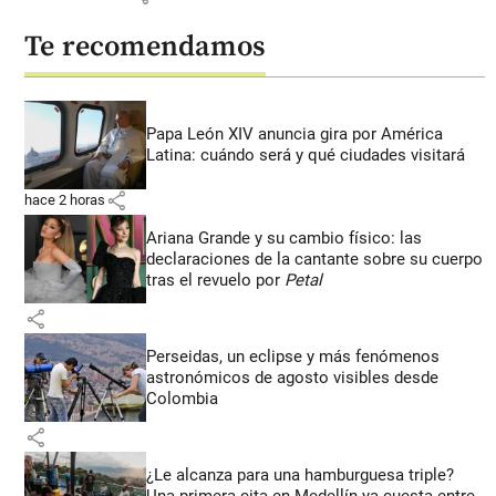
Te recomendamos
Papa León XIV anuncia gira por América
Latina: cuándo será y qué ciudades visitará
share
hace 2 horas
Ariana Grande y su cambio físico: las
declaraciones de la cantante sobre su cuerpo
tras el revuelo por
Petal
share
Perseidas, un eclipse y más fenómenos
astronómicos de agosto visibles desde
Colombia
share
¿Le alcanza para una hamburguesa triple?
Una primera cita en Medellín ya cuesta entre