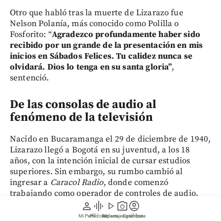
Otro que habló tras la muerte de Lizarazo fue
Nelson Polanía, más conocido como Polilla o
Fosforito: “
Agradezco profundamente haber sido
recibido por un grande de la presentación
en mis
inicios en Sábados Felices. Tu calidez nunca se
olvidará. Dios lo tenga en su santa gloria”
,
sentenció.
De las consolas de audio al
fenómeno de la televisión
Nacido en Bucaramanga el 29 de diciembre de 1940,
Lizarazo llegó a Bogotá en su juventud, a los 18
años, con la intención inicial de cursar estudios
superiores. Sin embargo, su rumbo cambió al
ingresar a
Caracol Radio
, donde comenzó
trabajando como operador de controles de audio.
person
graphic_eq
play_arrow
photo_camera
account_circle
Mi Perfil
Pódcast
Reportajes gráficos
Videos
Suscríbete
Su disciplina, sentido del ritmo y talento para la