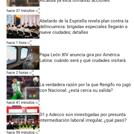
Alcaldía ya está tomando acciones
share
hace 37 minutos
Abelardo de la Espriella revela plan contra la
delincuencia: brigadas especiales llegarán a
nueve ciudades; detalles
share
hace 1 hora
Papa León XIV anuncia gira por América
Latina: cuándo será y qué ciudades visitará
share
hace 2 horas
La verdadera razón por la que Rengifo no jugó
con Nacional: ¿está cerca su salida?
share
hace 41 minutos
D1 y Adecco son investigadas por presunta
intermediación laboral irregular, ¿qué pasó?
share
hace 59 minutos