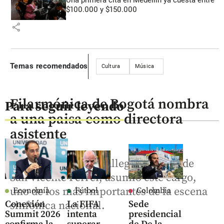
$100.000 y $150.000
share
Temas recomendados
Cultura
Música
Filarmónica de Bogotá nombra
Para seguir leyendo
a una paisa como directora
asistente
Elizabeth Vergara Gallego, oriunda de
San Vicente Ferrer, asumió este cargo,
uno de los más importantes de la escena
Economía
Fútbol
Colombia
Conexión
La FIFA
Sede
sinfónica nacional.
Summit 2026
intenta
presidencial