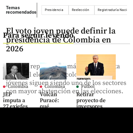
Temas
Presidencia
Reelección
Registraduría Nacional
recomendados
El voto joven puede definir la
Para seguir leyendo
presidencia de Colombia en
2026
Aunque representan más de una cuarta
parte del electorado colombiano, los
jóvenes siguen siendo uno de los sectores
Colombia
Colombia
Fútbol
con mayor abstención en las elecciones.
JEP
Volcán
Retirar
imputa a
Puracé:
proyecto de
27 exjefes
qué
inversores
de las
significa
privados de la
Farc por
la alerta
FIFA era
crimen de
naranja y
“absolutamente
Álvaro
por qué
necesario”, dijo