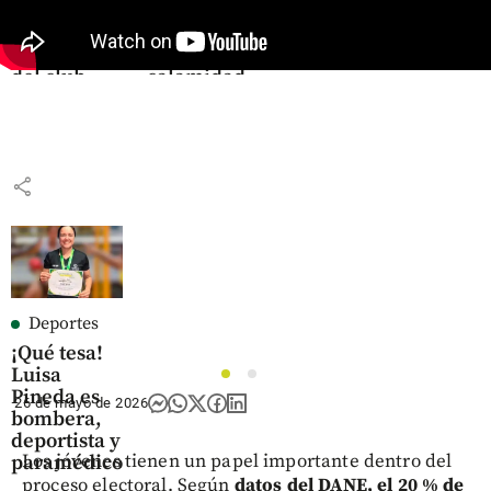
Gómez
fue
Arsène Wenger
Hurtado,
declarada
share
la bomba
la
del club
calamidad
El Nogal y
pública
otros
share
casos
share
Deportes
¡Qué tesa!
Luisa
1
2
Pineda es
26 de mayo de 2026
bombera,
deportista y
Los jóvenes tienen un papel importante dentro del
paramédico
proceso electoral. Según
datos del DANE, el 20 % de