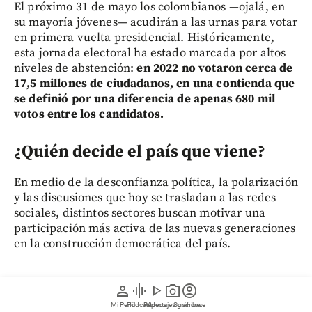
El próximo 31 de mayo los colombianos —ojalá, en
su mayoría jóvenes— acudirán a las urnas para votar
en primera vuelta presidencial. Históricamente,
esta jornada electoral ha estado marcada por altos
niveles de abstención:
en 2022 no votaron cerca de
17,5 millones de ciudadanos, en una contienda que
se definió por una diferencia de apenas 680 mil
votos entre los candidatos.
¿Quién decide el país que viene?
En medio de la desconfianza política, la polarización
y las discusiones que hoy se trasladan a las redes
sociales, distintos sectores buscan motivar una
participación más activa de las nuevas generaciones
en la construcción democrática del país.
person
graphic_eq
play_arrow
photo_camera
account_circle
No participar también es una forma de decidir. Para
Mi Perfil
Pódcast
Reportajes gráficos
Videos
Suscríbete