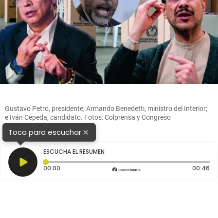
Gustavo Petro, presidente; Armando Benedetti, ministro del Interior;
e Iván Cepeda, candidato. Fotos: Colprensa y Congreso
×
Toca para escuchar
ESCUCHA EL RESUMEN
Tiempo transcurrido: 0 segundos
Du
00:00
00:46