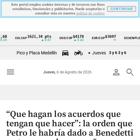
Este portal emplea cookies internas y de terceros con fines
estadísticos, funcionales y publicitarios. Puede aceptarlas o
CONTINUAR
consultar más en nuestra
politica de cookies
1621,34 pts
$4178
$3697
9,9
COLCAP
USD/COP
EUR/COP
DESEMPLEO
Cintillo
▲ 0.67
▲ 0.42
—
▼ 0
de
Pico y Placa Medellín
Jueves
3 y 6
3 y 6
indicadores
económicos
menu
person
search
Jueves
, 6 de Agosto de 2026
Colombia
“Que hagan los acuerdos que
tengan que hacer”: la orden que
Petro le habría dado a Benedetti