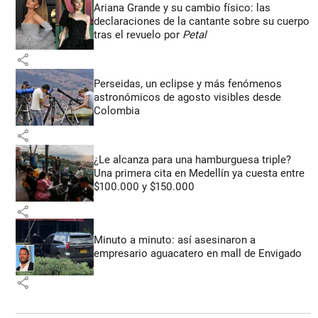
Ariana Grande y su cambio físico: las
declaraciones de la cantante sobre su cuerpo
tras el revuelo por
Petal
share
Perseidas, un eclipse y más fenómenos
astronómicos de agosto visibles desde
Colombia
share
¿Le alcanza para una hamburguesa triple?
Una primera cita en Medellín ya cuesta entre
$100.000 y $150.000
share
Minuto a minuto: así asesinaron a
empresario aguacatero en mall de Envigado
share